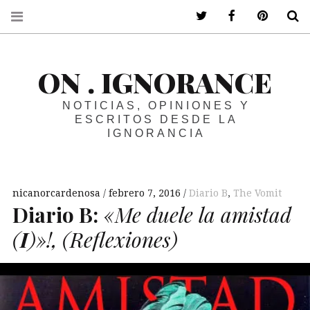
ir a mi twitter
ir a mi faceboo
ir a mi p
B
ON . IGNORANCE
NOTICIAS, OPINIONES Y
ESCRITOS DESDE LA
IGNORANCIA
nicanorcardenosa
febrero 7, 2016
Diario B
,
The Vomit
Diario
B
:
«Me duele la amistad
(
I
)
»!,
(Reflexiones)