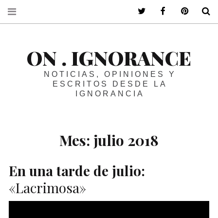
ir a mi twitter
ir a mi faceboo
ir a mi p
B
ON . IGNORANCE
NOTICIAS, OPINIONES Y
ESCRITOS DESDE LA
IGNORANCIA
Mes:
julio 2018
En una tarde de julio:
«Lacrimosa»