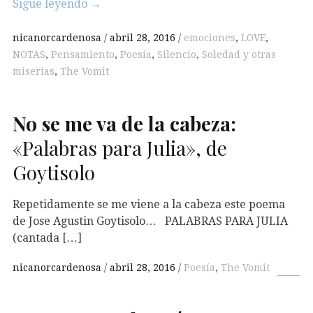
Sigue leyendo
→
nicanorcardenosa
abril 28, 2016
emociones
,
LOVE
,
NOTAS
,
Pensamiento
,
Poesía
,
Silencio
,
Soledad y otras
miserias
,
The Vomit
No se me va de la cabeza:
«Palabras para Julia», de
Goytisolo
Repetidamente se me viene a la cabeza este poema
de Jose Agustin Goytisolo… PALABRAS PARA JULIA
(cantada […]
nicanorcardenosa
abril 28, 2016
Poesía
,
The Vomit