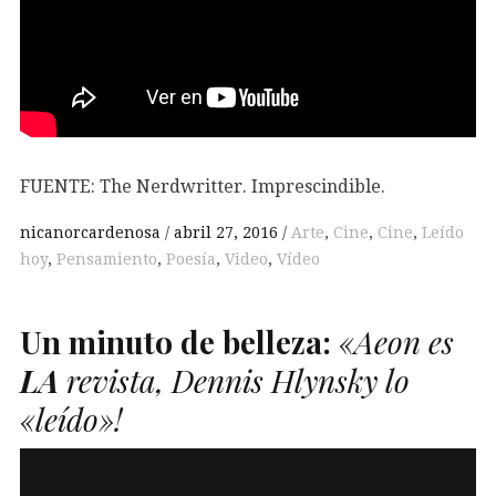
FUENTE: The Nerdwritter. Imprescindible.
nicanorcardenosa
abril 27, 2016
Arte
,
Cine
,
Cine
,
Leído
hoy
,
Pensamiento
,
Poesía
,
Video
,
Vídeo
Un minuto de belleza:
«Aeon es
LA
revista, Dennis Hlynsky lo
«leído»!