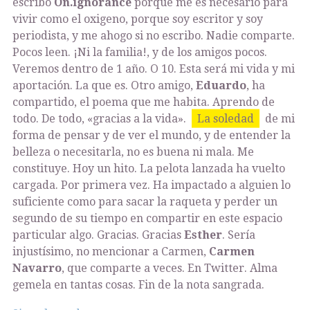
escribo
On.ignorance
porque me es necesario para
vivir como el oxigeno, porque soy escritor y soy
periodista, y me ahogo si no escribo. Nadie comparte.
Pocos leen. ¡Ni la familia!, y de los amigos pocos.
Veremos dentro de 1 año. O 10. Esta será mi vida y mi
aportación. La que es. Otro amigo,
Eduardo
, ha
compartido, el poema que me habita. Aprendo de
todo. De todo, «gracias a la vida».
La soledad
de mi
forma de pensar y de ver el mundo, y de entender la
belleza o necesitarla, no es buena ni mala. Me
constituye. Hoy un hito. La pelota lanzada ha vuelto
cargada. Por primera vez. Ha impactado a alguien lo
suficiente como para sacar la raqueta y perder un
segundo de su tiempo en compartir en este espacio
particular algo. Gracias. Gracias
Esther
. Sería
injustísimo, no mencionar a Carmen,
Carmen
Navarro
, que comparte a veces. En Twitter. Alma
gemela en tantas cosas. Fin de la nota sangrada.