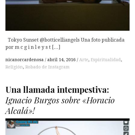
Tokyo Sunset @botticelliangels Una foto publicada
por m c g i n l e y s t […]
nicanorcardenosa
abril 14, 2016
Arte
,
Espiritualidad
,
Religión
,
Robado de Instagram
Una llamada intempestiva:
Ignacio Burgos sobre «Horacio
Alcalá»!