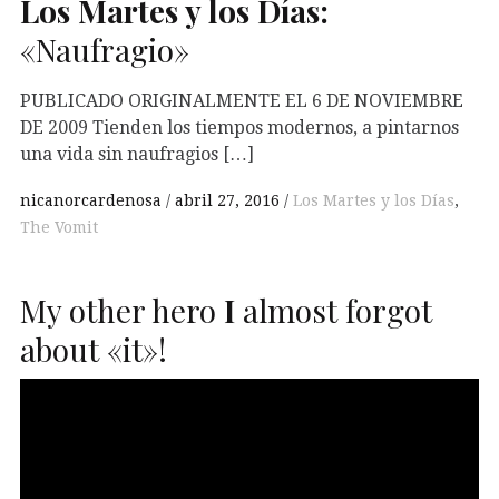
Los Martes y los Días:
«Naufragio»
PUBLICADO ORIGINALMENTE EL 6 DE NOVIEMBRE
DE 2009 Tienden los tiempos modernos, a pintarnos
una vida sin naufragios […]
nicanorcardenosa
abril 27, 2016
Los Martes y los Días
,
The Vomit
My other hero
I
almost forgot
about «it»!