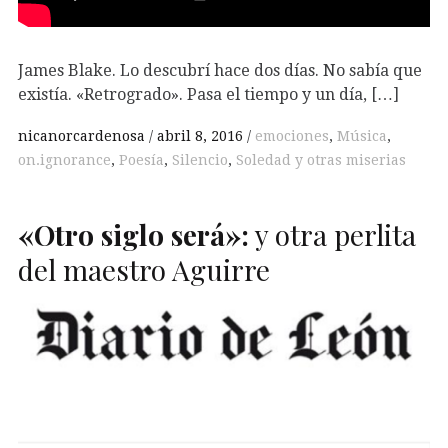
James Blake. Lo descubrí hace dos días. No sabía que
existía. «Retrogrado». Pasa el tiempo y un día, […]
nicanorcardenosa
abril 8, 2016
emociones
,
Música
,
on.ignorance
,
Poesía
,
Silencio
,
Soledad y otras miserias
«Otro siglo será»:
y otra perlita
del maestro Aguirre