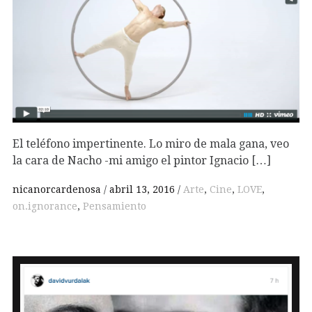
El teléfono impertinente. Lo miro de mala gana, veo
la cara de Nacho -mi amigo el pintor Ignacio […]
nicanorcardenosa
abril 13, 2016
Arte
,
Cine
,
LOVE
,
on.ignorance
,
Pensamiento