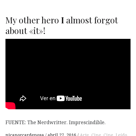
My other hero
I
almost forgot
about «it»!
FUENTE: The Nerdwritter. Imprescindible.
nicanorcardenosa
abril 27, 2016
Arte
,
Cine
,
Cine
,
Leído