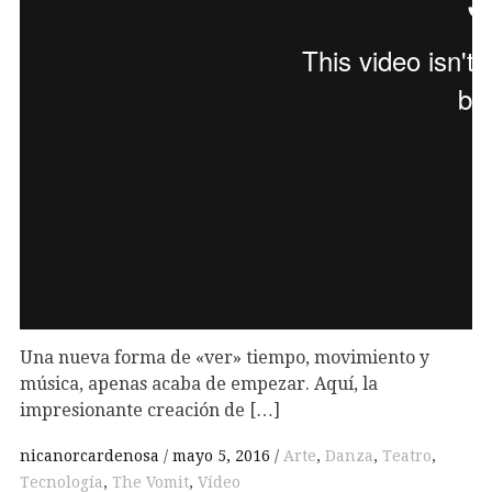
Una nueva forma de «ver» tiempo, movimiento y
música, apenas acaba de empezar. Aquí, la
impresionante creación de […]
nicanorcardenosa
mayo 5, 2016
Arte
,
Danza
,
Teatro
,
Tecnología
,
The Vomit
,
Vídeo