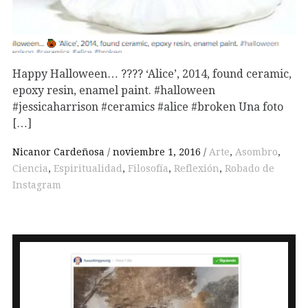
Happy Halloween… ???? ‘Alice’, 2014, found ceramic,
epoxy resin, enamel paint. #halloween
#jessicaharrison #ceramics #alice #broken Una foto
[…]
Nicanor Cardeñosa
noviembre 1, 2016
Arte
,
Asombro
,
Ciencia
,
Espiritualidad
,
Filosofía
,
Reflexión
,
Robado de
Instagram