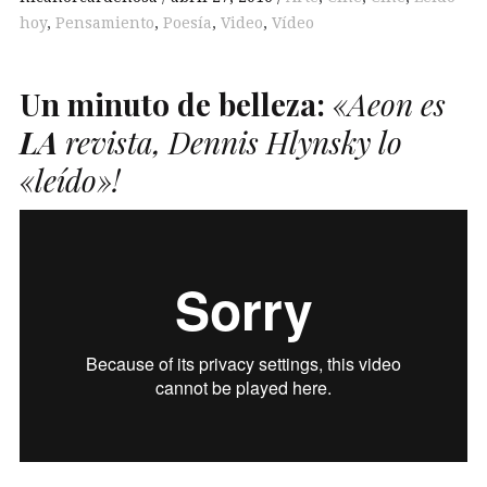
hoy
,
Pensamiento
,
Poesía
,
Video
,
Vídeo
Un minuto de belleza:
«Aeon es
LA
revista, Dennis Hlynsky lo
«leído»!