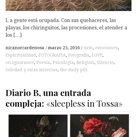
L a gente está ocupada. Con sus quehaceres, las
playas, los chiringuitos, las procesiones, el atender a
los […]
nicanorcardenosa
marzo 25, 2016
Arte
,
emociones
,
Espiritualidad
,
FOTOGRAFIA
,
Fotografía
,
LOVE
,
on.ignorance
,
Poesía
,
Psicología
,
Religión
,
Silencio
,
Soledad y otras miserias
,
the daily pill
Diario
B
, una entrada
compleja:
«sleepless in Tossa»