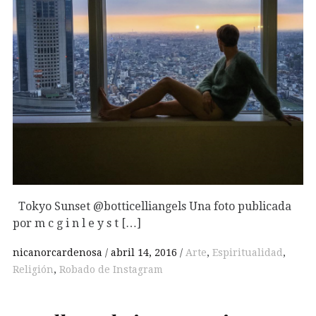
Tokyo Sunset @botticelliangels Una foto publicada
por m c g i n l e y s t […]
nicanorcardenosa
abril 14, 2016
Arte
,
Espiritualidad
,
Religión
,
Robado de Instagram