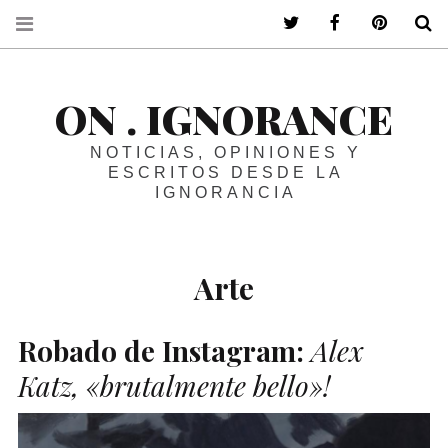
ir a mi twitter
ir a mi faceboo
ir a mi p
B
ON . IGNORANCE
NOTICIAS, OPINIONES Y
ESCRITOS DESDE LA
IGNORANCIA
Arte
Robado de Instagram:
Alex
Katz, «brutalmente bello»!