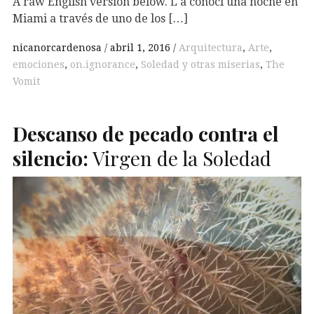
A raw English version below. L a conocí una noche en
Miami a través de uno de los […]
nicanorcardenosa
abril 1, 2016
Arquitectura
,
Arte
,
emociones
,
on.ignorance
,
Soledad y otras miserias
,
The
Vomit
Descanso de pecado contra el
silencio:
Virgen de la Soledad