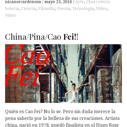
nicanorcardenosa
mayo 23, 2016
Arte
,
Charcutería
Selecta
,
Ciencia
,
Filosofía
,
Poesía
,
Tecnología
,
Video
,
Vídeo
China/Pina/Cao
Fei!
!
Quién es Cao Fei? No lo se. Pero sin duda merece la
pena saberlo por la belleza de sus creaciones. Artista
china, nació en 1978, quedó finalista en el Hugo Boss