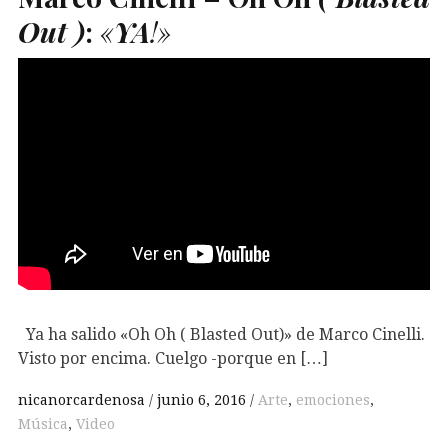
Out )
:
«
YA
!»
Ya ha salido «Oh Oh ( Blasted Out)» de Marco Cinelli.
Visto por encima. Cuelgo -porque en […]
nicanorcardenosa
junio 6, 2016
Arte
,
emociones
,
Música
,
Video