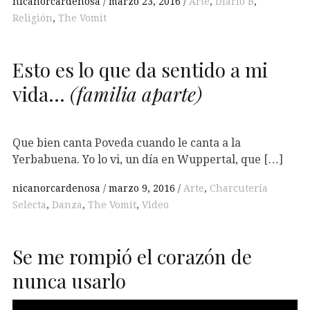
nicanorcardenosa
marzo 23, 2016
Arte
,
Diario B
,
Religión
,
The Vomit
Esto es lo que da sentido a mi
vida…
(familia aparte)
Que bien canta Poveda cuando le canta a la
Yerbabuena. Yo lo vi, un día en Wuppertal, que […]
nicanorcardenosa
marzo 9, 2016
Arte
,
Charcutería
Selecta
,
Danza
,
The Vomit
,
Video
Se me rompió el corazón de
nunca usarlo