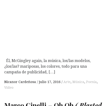
Él, McGingley again, la música, los/las modelos,
¿los/las? mariposas, los colores, todo para una
campaña de publicidad, […]
Nicanor Cardeñosa
julio 17, 2016
Arte
,
Música
,
Poesía
,
Vídeo
Marco Cinelli – Oh Oh
( Blasted