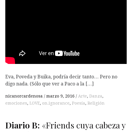
Eva, Poveda y Buika, podría decir tanto… Pero no
digo nada. (Sólo que ver a Paco a la […]
nicanorcardenosa
marzo 9, 2016
Arte
,
Danza
,
emociones
,
LOVE
,
on.ignorance
,
Poesía
,
Religión
Diario
B
:
«Friends cuya cabeza y