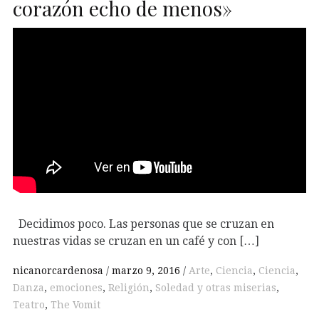
corazón echo de menos»
Decidimos poco. Las personas que se cruzan en
nuestras vidas se cruzan en un café y con […]
nicanorcardenosa
marzo 9, 2016
Arte
,
Ciencia
,
Ciencia
,
Danza
,
emociones
,
Religión
,
Soledad y otras miserias
,
Teatro
,
The Vomit