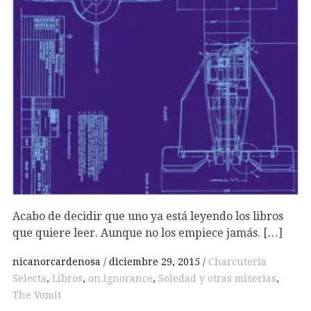
Acabo de decidir que uno ya está leyendo los libros
que quiere leer. Aunque no los empiece jamás. […]
nicanorcardenosa
diciembre 29, 2015
Charcutería
Selecta
,
Libros
,
on.ignorance
,
Soledad y otras miserias
,
The Vomit