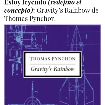
Estoy leyendo
(redefino el
concepto)
:
Gravity’s Rainbow de
Thomas Pynchon