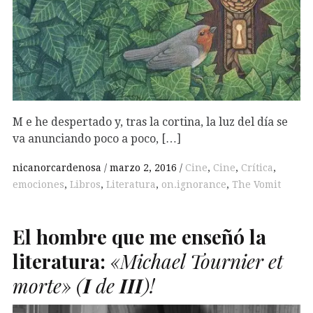
M e he despertado y, tras la cortina, la luz del día se
va anunciando poco a poco, […]
nicanorcardenosa
marzo 2, 2016
Cine
,
Cine
,
Crítica
,
emociones
,
Libros
,
Literatura
,
on.ignorance
,
The Vomit
El hombre que me enseñó la
literatura:
«Michael Tournier et
morte»
(
I
de
III
)
!