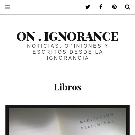
ir a mi twitter
ir a mi faceboo
ir a mi p
B
ON . IGNORANCE
NOTICIAS, OPINIONES Y
ESCRITOS DESDE LA
IGNORANCIA
Libros