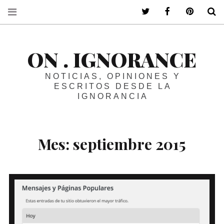
ir a mi twitter
ir a mi faceboo
ir a mi p
B
ON . IGNORANCE
NOTICIAS, OPINIONES Y
ESCRITOS DESDE LA
IGNORANCIA
Mes:
septiembre 2015