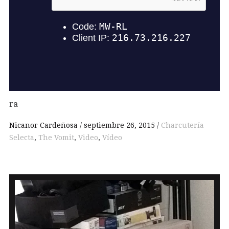
ra
Nicanor Cardeñosa
septiembre 26, 2015
Charcutería
Selecta
,
The Vomit
,
Video
,
Vídeo