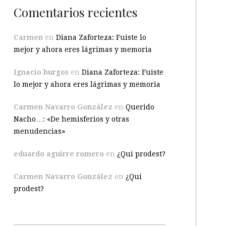
Comentarios recientes
Carmen
en
Diana Zaforteza: Fuiste lo
mejor y ahora eres lágrimas y memoria
Ignacio burgos
en
Diana Zaforteza: Fuiste
lo mejor y ahora eres lágrimas y memoria
Carmen Navarro González
en
Querido
Nacho…: «De hemisferios y otras
menudencias»
eduardo aguirre romero
en
¿Qui prodest?
Carmen Navarro González
en
¿Qui
prodest?