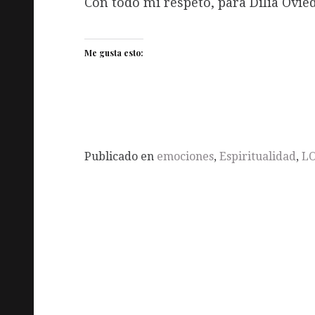
Con todo mi respeto, para Dilia Ovied
Me gusta esto:
Publicado en
emociones
,
Espiritualidad
,
L