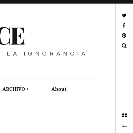
ir a mi twitter
CE
ir a mi facebook
ir a mi pinterest
Buscar
E LA IGNORANCIA
ARCHIVO
About