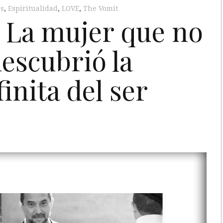
s
,
Espiritualidad
,
LOVE
,
The Vomit
La mujer que no
escubrió la
inita del ser