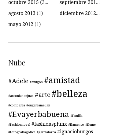
octubre 2015
(34)
septiembre 2015
(15)
agosto 2013
(1)
diciembre 2012
(1)
mayo 2012
(1)
Nube
#amistad
#Adele
#amigos
#belleza
#arte
#antoniasanjuan
#compañía
#eugeniamelian
#Evayerbabuena
#familia
#fashionsphinx
#fashionnovel
#flamenco
#flume
#ignacioburgos
#fotografiagotica
#garcialorca