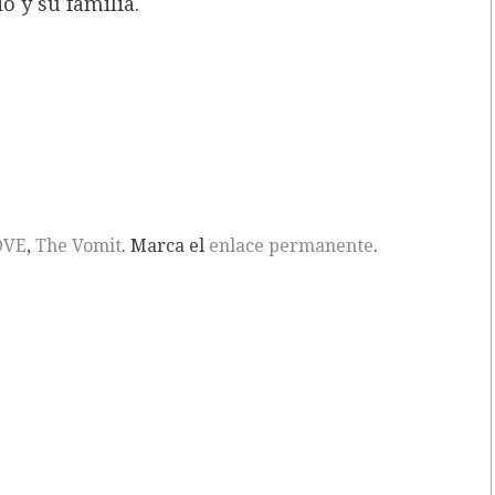
o y su familia.
OVE
,
The Vomit
. Marca el
enlace permanente
.