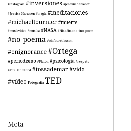
#inversiones
#instagram
#jeronimoalvarez
#meditaciones
#Jessica Harrison
#magia
#michaeltournier
#muerte
#NASA
#musicvideo
#música
#NinaSimone
#no-poem
#no-poema
#olafoureliasson
#Ortega
#onignorance
#periodismo
#psicología
#Plutón
#respeto
#tossademar
#vida
#Tita
#tomford
TED
#vídeo
Fotografía
Meta