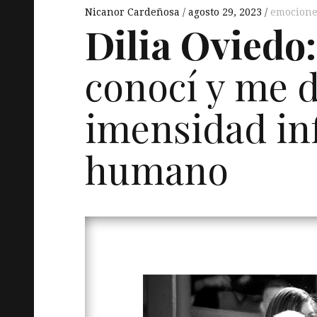
Nicanor Cardeñosa
agosto 29, 2023
emocione
Dilia Oviedo:
conocí y me d
imensidad inf
humano