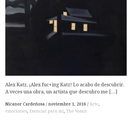
Alex Katz, ¡Alex fuc+ing Katz! Lo acabo de descubrir.
A veces una obra, un artista que descubro me […]
Nicanor Cardeñosa
noviembre 1, 2016
Arte
,
emociones
,
Esencial para mí
,
The Vomit