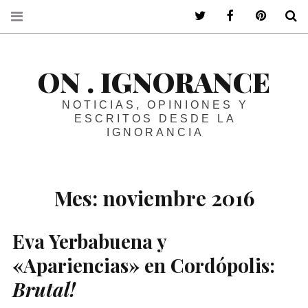
ir a mi twitter
ir a mi faceboo
ir a mi p
B
ON . IGNORANCE
NOTICIAS, OPINIONES Y
ESCRITOS DESDE LA
IGNORANCIA
Mes:
noviembre 2016
Eva Yerbabuena y
«Apariencias» en Cordópolis:
Brutal!