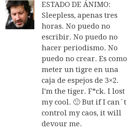
ESTADO DE ÁNIMO:
Sleepless, apenas tres
horas. No puedo no
escribir. No puedo no
hacer periodismo. No
puedo no crear. Es como
meter un tigre en una
caja de espejos de 3×2.
I’m the tiger. F*ck. I lost
my cool. 🙁 But if I can´t
control my caos, it will
devour me.