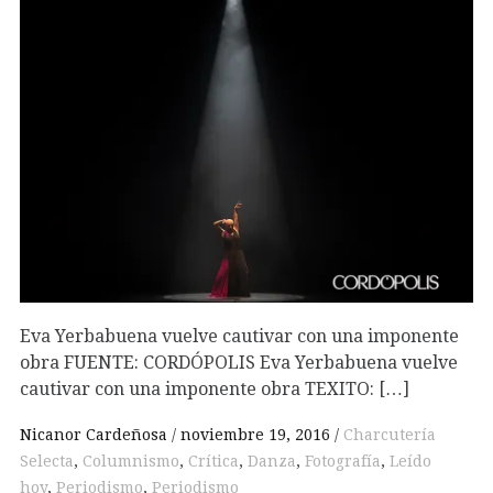
Eva Yerbabuena vuelve cautivar con una imponente
obra FUENTE: CORDÓPOLIS Eva Yerbabuena vuelve
cautivar con una imponente obra TEXITO: […]
Nicanor Cardeñosa
noviembre 19, 2016
Charcutería
Selecta
,
Columnismo
,
Crítica
,
Danza
,
Fotografía
,
Leído
hoy
,
Periodismo
,
Periodismo