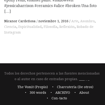
#jessicaharrison #ceramics #alice #broken Una foto
[…]
Nicanor Cardeñosa
noviembre 1, 2016
Arte
,
Asombro
,
Ciencia
,
Espiritualidad
,
Filosofía
,
Reflexión
,
Robado de
Instagram
Todos los derechos pertenecen a las fuentes mencionadas
o al autor en caso de entradas propias.
____
_
_
The Vomit (Propio)
Charcuteria (De otros)
300 words
ARCHIVO
About
Con-tacto