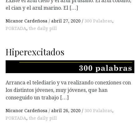
Existe el azul cielo y el azul prusiano. El azul cobalto,
el cian y el azul marino. El […]
Nicanor Cardeñosa
abril 27, 2020
300 Palabras
,
PORTADA
,
the daily pill
Hiperexcitados
Arranca el telediario y va realizando conexiones con
los distintos jóvenes, muy jóvenes, que han
conseguido un trabajo […]
Nicanor Cardeñosa
abril 26, 2020
300 Palabras
,
PORTADA
,
the daily pill