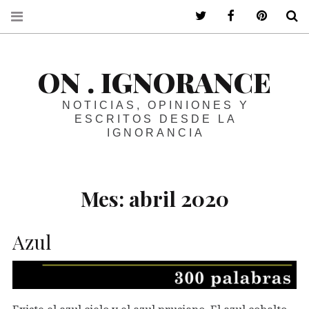
ir a mi twitter
ir a mi faceboo
ir a mi p
B
ON . IGNORANCE
NOTICIAS, OPINIONES Y
ESCRITOS DESDE LA
IGNORANCIA
Mes:
abril 2020
Azul