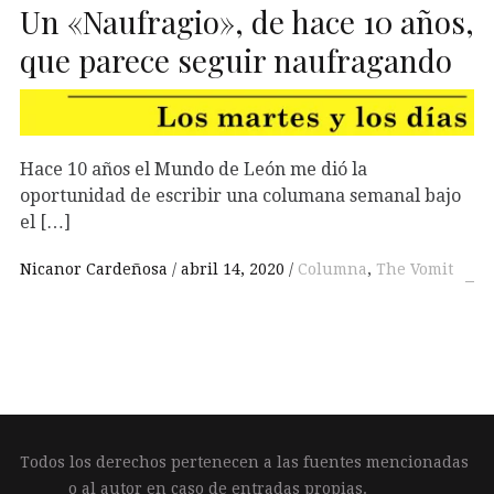
Un «Naufragio», de hace 10 años,
que parece seguir naufragando
Hace 10 años el Mundo de León me dió la
oportunidad de escribir una columana semanal bajo
el […]
Nicanor Cardeñosa
abril 14, 2020
Columna
,
The Vomit
Todos los derechos pertenecen a las fuentes mencionadas
o al autor en caso de entradas propias.
____
_
_