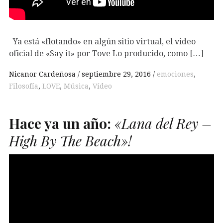
Ya está «flotando» en algún sitio virtual, el video
oficial de «Say it» por Tove Lo producido, como […]
Nicanor Cardeñosa
septiembre 29, 2016
emociones
,
Filosofía
,
LOVE
,
Música
,
Vídeo
Hace ya un año:
«Lana del Rey –
High By The Beach»!