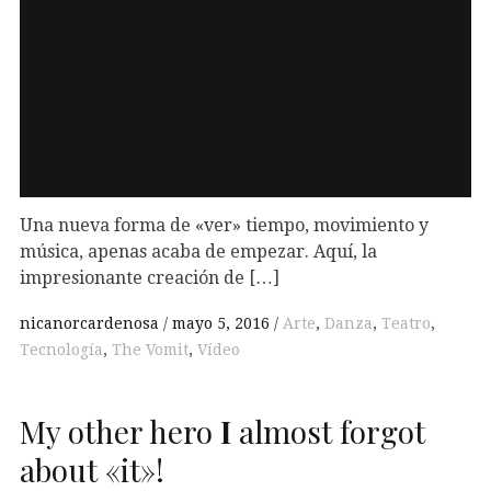
Una nueva forma de «ver» tiempo, movimiento y
música, apenas acaba de empezar. Aquí, la
impresionante creación de […]
nicanorcardenosa
mayo 5, 2016
Arte
,
Danza
,
Teatro
,
Tecnología
,
The Vomit
,
Vídeo
My other hero
I
almost forgot
about «it»!