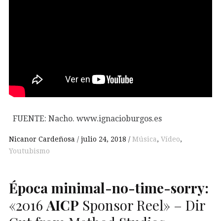
FUENTE: Nacho. www.ignacioburgos.es
Nicanor Cardeñosa
julio 24, 2018
Música
,
Vídeo
,
Youtubismo
Época minimal-no-time-sorry:
«2016
AICP
Sponsor Reel» – Dir