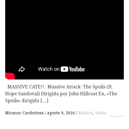
MASSIVE CATE!! : Massive Attack: The Spoils (ft.
Hope Sandoval) Dirigida por John Hillcoat En, «The
Spoils» dirigida […]
Nicanor Cardeñosa
agosto 9, 2016
Música
,
Vídeo