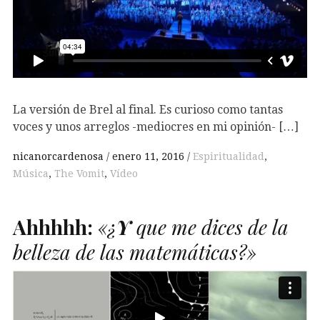
La versión de Brel al final. Es curioso como tantas
voces y unos arreglos -mediocres en mi opinión- […]
nicanorcardenosa
enero 11, 2016
Espiritualidad
,
Música
,
The Vomit
,
Vídeo
Ahhhhh:
«¿
Y
que me dices de la
belleza de las matemáticas?»