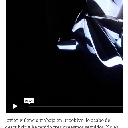
Javier Pulencio trabaja en Brooklyn, lo acabo de
descubrir y he tenido tres orgasmos seguidos. No es