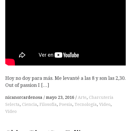
Hoy no doy para más. Me levanté a las 8 y son las 2,30.
Out of passion I […]
nicanorcardenosa
mayo 23, 2016
Arte
,
Charcutería
Selecta
,
Ciencia
,
Filosofía
,
Poesía
,
Tecnología
,
Video
,
Vídeo