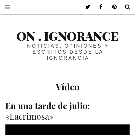
ir a mi twitter
ir a mi faceboo
ir a mi p
B
ON . IGNORANCE
NOTICIAS, OPINIONES Y
ESCRITOS DESDE LA
IGNORANCIA
Vídeo
En una tarde de julio:
«Lacrimosa»