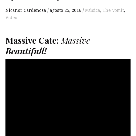
Nicanor Cardeñosa
agosto 25, 2016
Música
,
The Vomit
,
Vídeo
Massive Cate:
Massive
Beautifull!