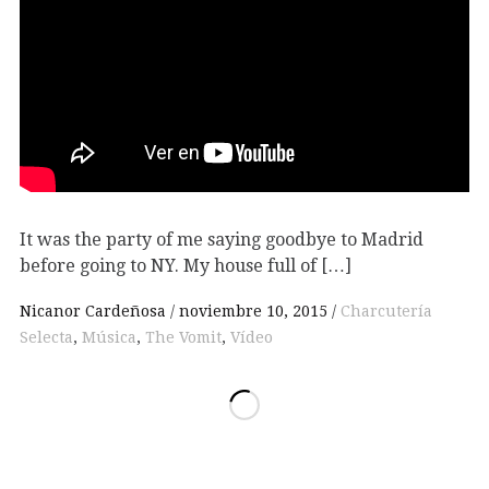
It was the party of me saying goodbye to Madrid
before going to NY. My house full of […]
Nicanor Cardeñosa
noviembre 10, 2015
Charcutería
Selecta
,
Música
,
The Vomit
,
Vídeo