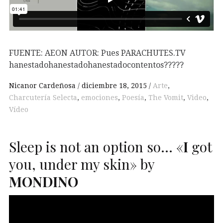
FUENTE: AEON AUTOR: Pues PARACHUTES.TV
hanestadohanestadohanestadocontentos?????
Nicanor Cardeñosa
diciembre 18, 2015
Arte
,
Charcutería Selecta
,
emociones
,
Poesía
,
The Vomit
,
Video
,
Vídeo
Sleep is not an option so… «
I
got
you, under my skin» by
MONDINO