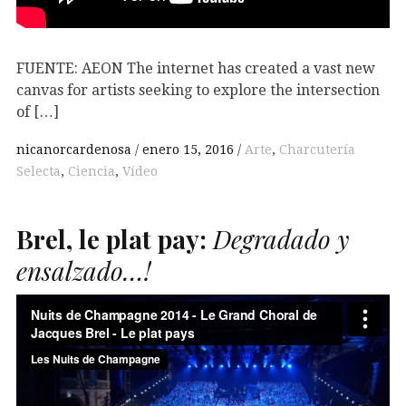
FUENTE: AEON The internet has created a vast new
canvas for artists seeking to explore the intersection
of […]
nicanorcardenosa
enero 15, 2016
Arte
,
Charcutería
Selecta
,
Ciencia
,
Vídeo
Brel, le plat pay:
Degradado y
ensalzado…!