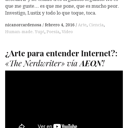
que me guste… es que me pone, que es mucho peor.
Investigo, Lustix y todo lo que toque, toca.
nicanorcardenosa
febrero 4, 2016
Arte
,
Ciencia
,
Human-made. Yup!
,
Poesía
,
Vídeo
¿Arte para entender Internet?:
«The Nerdwriter» vía
AEON
!