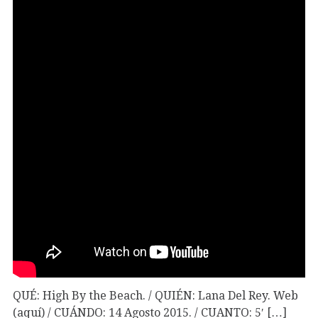
QUÉ: High By the Beach. / QUIÉN: Lana Del Rey. Web
(aquí) / CUÁNDO: 14 Agosto 2015. / CUANTO: 5′ […]