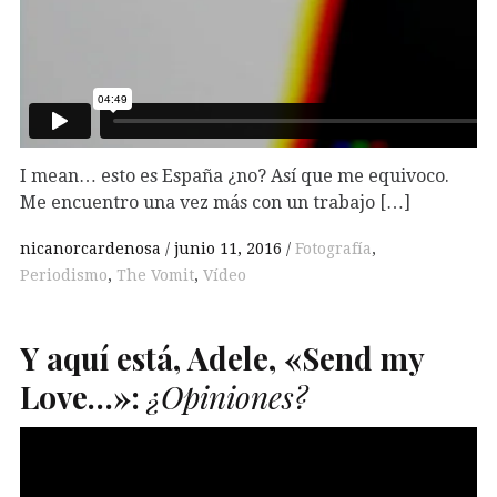
I mean… esto es España ¿no? Así que me equivoco.
Me encuentro una vez más con un trabajo […]
nicanorcardenosa
junio 11, 2016
Fotografía
,
Periodismo
,
The Vomit
,
Vídeo
Y
aquí está, Adele, «Send my
Love…»:
¿Opiniones?