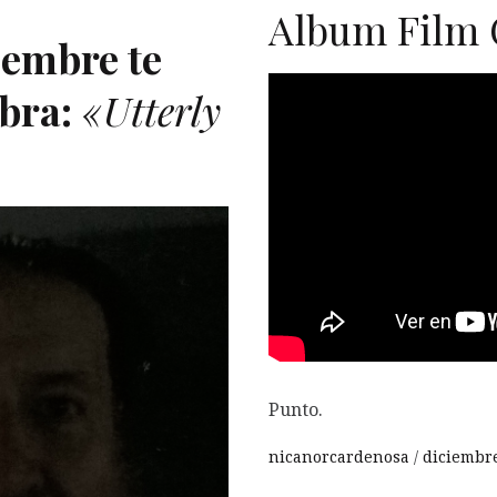
Album Film 
ciembre te
bra:
«Utterly
O
Punto.
nicanorcardenosa
diciembre