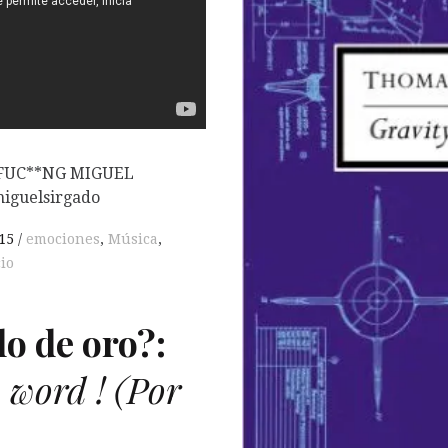
E: FUC**NG MIGUEL
iguelsirgado
15
emociones
,
Música
,
io
lo de oro?:
 word !
(Por