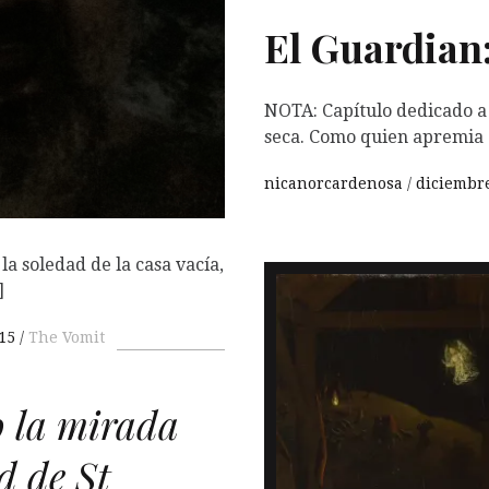
El Guardian
NOTA: Capítulo dedicado a
seca. Como quien apremia 
nicanorcardenosa
diciembre
la soledad de la casa vacía,
]
15
The Vomit
 la mirada
d de St