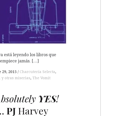
a está leyendo los libros que
 empiece jamás. […]
 29, 2015
Charcutería Selecta
,
 y otras miserias
,
The Vomit
bsolutely
YES
!
s…
PJ
Harvey