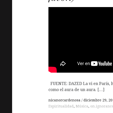
FUENTE: DAZED La vi en París, ha
como el aura de un aura. […]
nicanorcardenosa
diciembre 29, 20
Espiritualidad
,
Música
,
on.ignoranc