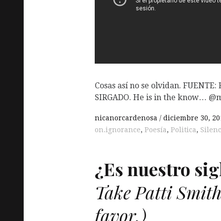
Cosas así no se olvidan. FUENT
SIRGADO. He is in the know… @m
nicanorcardenosa
diciembre 30, 20
on.ignorance
,
Poesía
,
Politica
,
Silenc
¿Es nuestro sig
Take Patti Smith
favor.)