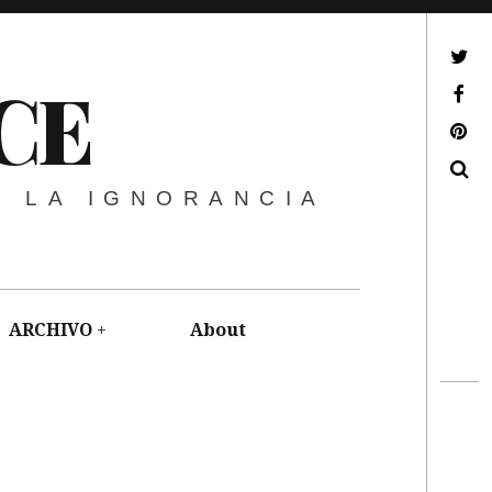
ir a mi twitter
CE
ir a mi facebook
ir a mi pinterest
Buscar
E LA IGNORANCIA
ARCHIVO
About