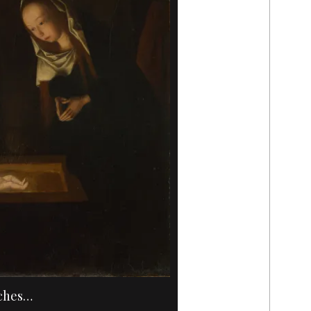
O
oches…