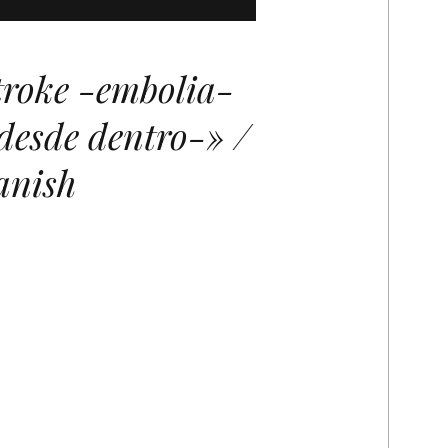
roke -embolia-
desde dentro-» /
anish