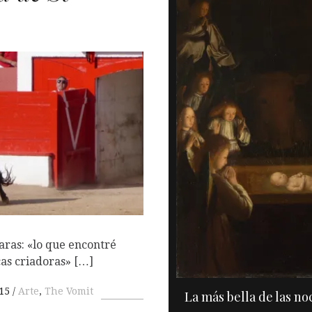
O
aras: «lo que encontré
cas criadoras» […]
15
Arte
,
The Vomit
La más bella de las n