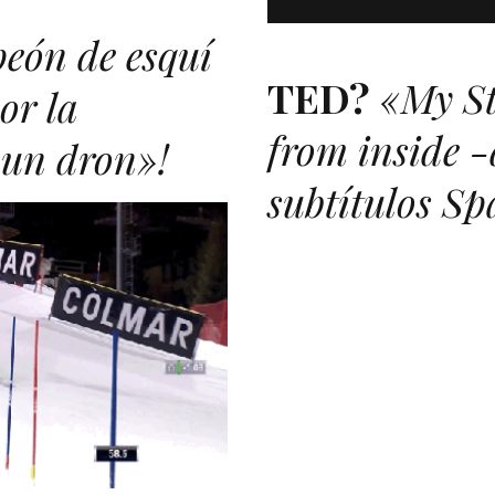
ón de esquí
TED
?
«My St
or la
from inside -
 un dron»!
subtítulos Sp
O