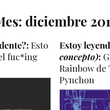
Mes:
diciembre 201
dente?:
Esto
Estoy leyen
el fuc*ing
concepto)
:
Gr
Rainbow de
Pynchon