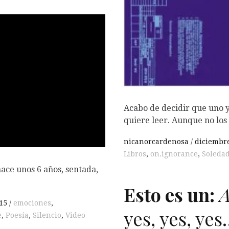
Acabo de decidir que uno y
quiere leer. Aunque no los
nicanorcardenosa
diciembre
Libros
,
on.ignorance
,
Soledad
ce unos 6 años, sentada,
Esto es un:
A
15
emociones
,
yes, yes, ye
e
,
Poesía
,
Silencio
,
Video