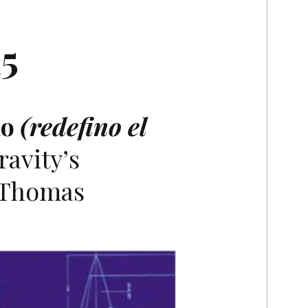
5
do
(redefino el
avity’s
 Thomas