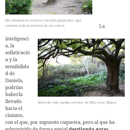
Me admiran los troncos tan bien plantados, que
La
cuentan toda la historia de sus raíces.
inteligenci
a, la
sofisticació
n y la
sensibilida
d de
Daniela,
podrían
haberla
llevado
Árbol de «mi» jardín secreto» en Piña rosa, Blanes
hacia el
cinismo,
con el que, por supuesto coquetea, pero al que ha
sobrevivido de forma genial
destilando gotas