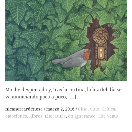
M e he despertado y, tras la cortina, la luz del día se
va anunciando poco a poco, […]
nicanorcardenosa
marzo 2, 2016
Cine
,
Cine
,
Crítica
,
emociones
,
Libros
,
Literatura
,
on.ignorance
,
The Vomit