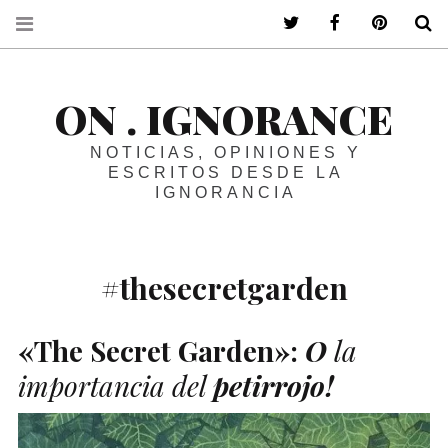
ir a mi twitter
ir a mi faceboo
ir a mi p
B
ON . IGNORANCE
NOTICIAS, OPINIONES Y
ESCRITOS DESDE LA
IGNORANCIA
#thesecretgarden
«The Secret Garden»:
O
la
importancia del
petirrojo!