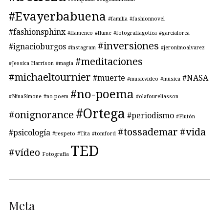
#Evayerbabuena
#familia
#fashionnovel
#fashionsphinx
#flamenco
#flume
#fotografiagotica
#garcialorca
#inversiones
#ignacioburgos
#instagram
#jeronimoalvarez
#meditaciones
#Jessica Harrison
#magia
#michaeltournier
#muerte
#NASA
#musicvideo
#música
#no-poema
#NinaSimone
#no-poem
#olafoureliasson
#Ortega
#onignorance
#periodismo
#Plutón
#tossademar
#vida
#psicología
#respeto
#Tita
#tomford
TED
#vídeo
Fotografía
Meta