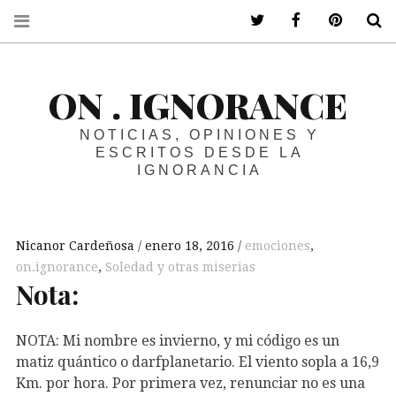
ir a mi twitter
ir a mi faceboo
ir a mi p
B
ON . IGNORANCE
NOTICIAS, OPINIONES Y
ESCRITOS DESDE LA
IGNORANCIA
Nicanor Cardeñosa
enero 18, 2016
emociones
,
on.ignorance
,
Soledad y otras miserias
Nota:
NOTA: Mi nombre es invierno, y mi código es un
matiz quántico o darfplanetario. El viento sopla a 16,9
Km. por hora. Por primera vez, renunciar no es una