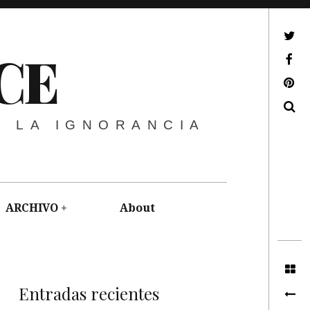
ir a mi twitter
CE
ir a mi facebook
ir a mi pinterest
Buscar
E LA IGNORANCIA
ARCHIVO
About
Entradas recientes