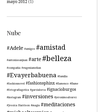
mayo 2012
(1)
Nube
#amistad
#Adele
#amigos
#belleza
#arte
#antoniasanjuan
#compañía
#eugeniamelian
#Evayerbabuena
#familia
#fashionsphinx
#fashionnovel
#flamenco
#flume
#ignacioburgos
#fotografiagotica
#garcialorca
#inversiones
#instagram
#jeronimoalvarez
#meditaciones
#Jessica Harrison
#magia