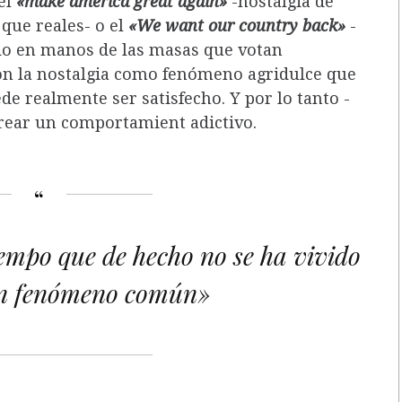
el
«make america great again»
-nostalgia de
ue reales- o el
«We want our country back»
-
do en manos de las masas que votan
n la nostalgia como fenómeno agridulce que
e realmente ser satisfecho. Y por lo tanto -
 crear un comportamient adictivo.
iempo que de hecho no se ha vivido
un fenómeno común»