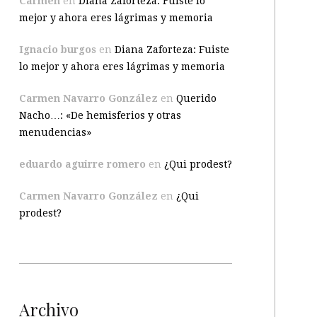
Carmen
en
Diana Zaforteza: Fuiste lo
mejor y ahora eres lágrimas y memoria
Ignacio burgos
en
Diana Zaforteza: Fuiste
lo mejor y ahora eres lágrimas y memoria
Carmen Navarro González
en
Querido
Nacho…: «De hemisferios y otras
menudencias»
eduardo aguirre romero
en
¿Qui prodest?
Carmen Navarro González
en
¿Qui
prodest?
Archivo