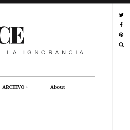
ir a mi twitter
CE
ir a mi facebook
ir a mi pinterest
Buscar
E LA IGNORANCIA
ARCHIVO
About