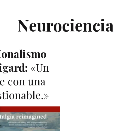
Neurociencia
cionalismo
igard:
«Un
te con una
tionable.»