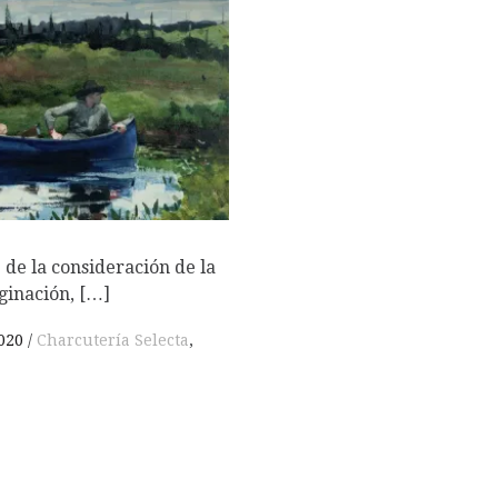
O
 de la consideración de la
ginación, […]
020
Charcutería Selecta
,