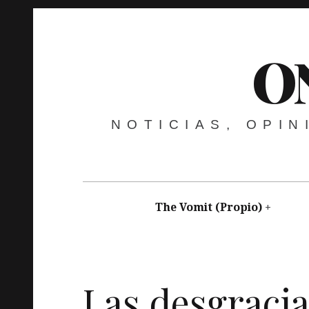
O
NOTICIAS, OPI
The Vomit (Propio)
nicanorcardenosa
marzo 12, 2016
Cita
on.i
Las desgraci