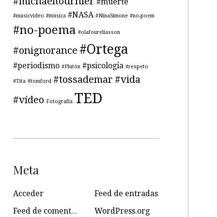
#michaeltournier
#muerte
#NASA
#musicvideo
#música
#NinaSimone
#no-poem
#no-poema
#olafoureliasson
#Ortega
#onignorance
#periodismo
#psicología
#Plutón
#respeto
#tossademar
#vida
#Tita
#tomford
TED
#vídeo
Fotografía
Meta
Acceder
Feed de entradas
Feed de comentarios
WordPress.org