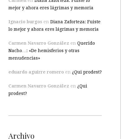
Carmen
en
Diana Zaforteza: Fuiste lo
mejor y ahora eres lágrimas y memoria
Ignacio burgos
en
Diana Zaforteza: Fuiste
lo mejor y ahora eres lágrimas y memoria
Carmen Navarro González
en
Querido
Nacho…: «De hemisferios y otras
menudencias»
eduardo aguirre romero
en
¿Qui prodest?
Carmen Navarro González
en
¿Qui
prodest?
Archivo