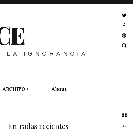
ir a mi twitter
CE
ir a mi facebook
ir a mi pinterest
Buscar
E LA IGNORANCIA
ARCHIVO
About
Entradas recientes