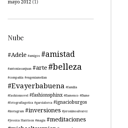
mayo 2012
(1)
Nube
#amistad
#Adele
#amigos
#belleza
#arte
#antoniasanjuan
#compañía
#eugeniamelian
#Evayerbabuena
#familia
#fashionsphinx
#fashionnovel
#flamenco
#flume
#ignacioburgos
#fotografiagotica
#garcialorca
#inversiones
#instagram
#jeronimoalvarez
#meditaciones
#Jessica Harrison
#magia