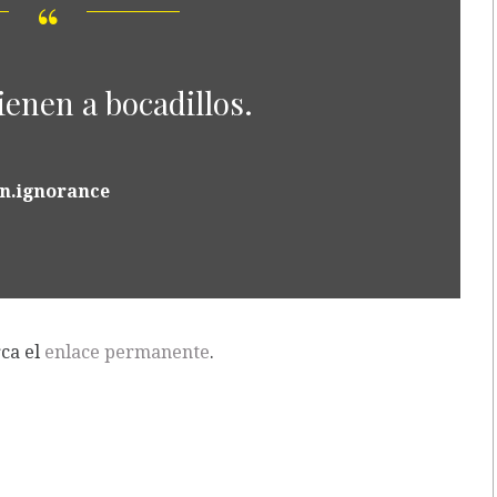
vienen a bocadillos.
n.ignorance
rca el
enlace permanente
.