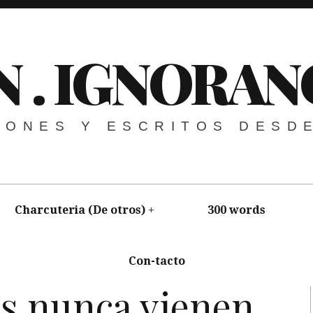
N . IGNORAN
NIONES Y ESCRITOS DESD
Charcuteria (De otros)
300 words
Con-tacto
gnorance
,
The Vomit
as nunca vienen