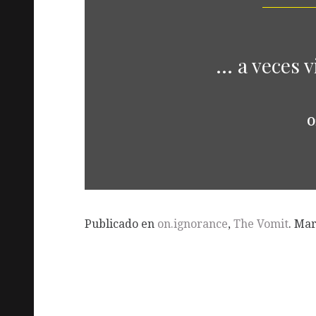
... a veces 
O
Publicado en
on.ignorance
,
The Vomit
. Ma