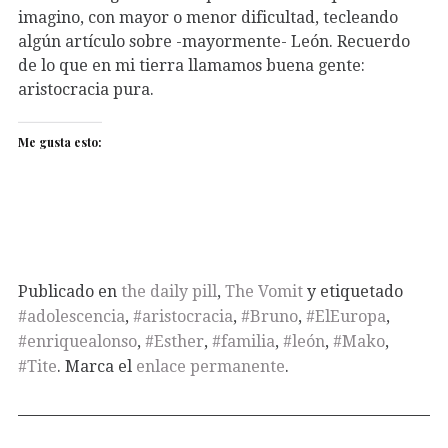
imagino, con mayor o menor dificultad, tecleando
algún artículo sobre -mayormente- León. Recuerdo
de lo que en mi tierra llamamos buena gente:
aristocracia pura.
Me gusta esto:
Publicado en
the daily pill
,
The Vomit
y etiquetado
#adolescencia
,
#aristocracia
,
#Bruno
,
#ElEuropa
,
#enriquealonso
,
#Esther
,
#familia
,
#león
,
#Mako
,
#Tite
. Marca el
enlace permanente
.