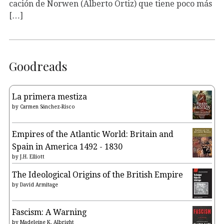
cación de Norwen (Alberto Ortiz) que tiene poco más
[…]
Goodreads
La primera mestiza
by
Carmen Sánchez-Risco
Empires of the Atlantic World: Britain and
Spain in America 1492 - 1830
by
J.H. Elliott
The Ideological Origins of the British Empire
by
David Armitage
Fascism: A Warning
by
Madeleine K. Albright