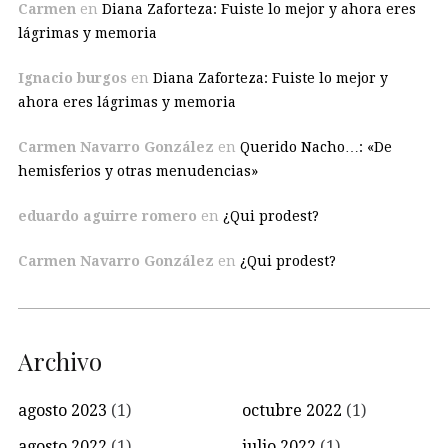
Carmen
en
Diana Zaforteza: Fuiste lo mejor y ahora eres
lágrimas y memoria
Ignacio burgos
en
Diana Zaforteza: Fuiste lo mejor y
ahora eres lágrimas y memoria
Carmen Navarro González
en
Querido Nacho…: «De
hemisferios y otras menudencias»
eduardo aguirre romero
en
¿Qui prodest?
Carmen Navarro González
en
¿Qui prodest?
Archivo
agosto 2023
(1)
octubre 2022
(1)
agosto 2022
(1)
julio 2022
(1)