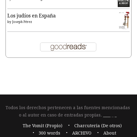
Los judíos en España
by
Joseph Pérez
Todos los derechos pertenecen a las fuentes mencionadas
o al autor en caso de entradas propias.
____
_
_
The Vomit (Propio)
Charcuteria (De otros)
300 words
ARCHIVO
About