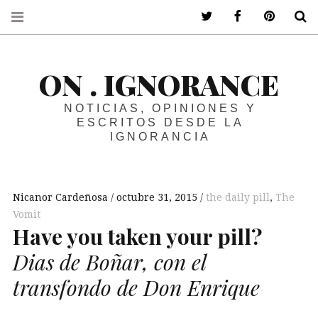
ir a mi twitter
ir a mi faceboo
ir a mi p
B
ON . IGNORANCE
NOTICIAS, OPINIONES Y
ESCRITOS DESDE LA
IGNORANCIA
Nicanor Cardeñosa
octubre 31, 2015
the daily pill
,
The
Vomit
Have you taken your pill?
Dias de Boñar, con el
transfondo de Don Enrique