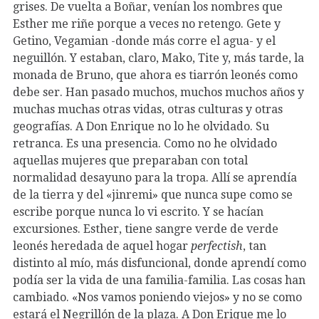
grises. De vuelta a Boñar, venían los nombres que
Esther me riñe porque a veces no retengo. Gete y
Getino, Vegamian -donde más corre el agua- y el
neguillón. Y estaban, claro, Mako, Tite y, más tarde, la
monada de Bruno, que ahora es tiarrón leonés como
debe ser. Han pasado muchos, muchos muchos años y
muchas muchas otras vidas, otras culturas y otras
geografías. A Don Enrique no lo he olvidado. Su
retranca. Es una presencia. Como no he olvidado
aquellas mujeres que preparaban con total
normalidad desayuno para la tropa. Allí se aprendía
de la tierra y del «jinremi» que nunca supe como se
escribe porque nunca lo vi escrito. Y se hacían
excursiones. Esther, tiene sangre verde de verde
leonés heredada de aquel hogar
perfectish
, tan
distinto al mío, más disfuncional, donde aprendí como
podía ser la vida de una familia-familia. Las cosas han
cambiado. «Nos vamos poniendo viejos» y no se como
estará el Negrillón de la plaza. A Don Erique me lo