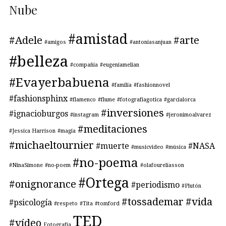
Nube
#amistad
#Adele
#arte
#amigos
#antoniasanjuan
#belleza
#compañía
#eugeniamelian
#Evayerbabuena
#familia
#fashionnovel
#fashionsphinx
#flamenco
#flume
#fotografiagotica
#garcialorca
#inversiones
#ignacioburgos
#instagram
#jeronimoalvarez
#meditaciones
#Jessica Harrison
#magia
#michaeltournier
#muerte
#NASA
#musicvideo
#música
#no-poema
#NinaSimone
#no-poem
#olafoureliasson
#Ortega
#onignorance
#periodismo
#Plutón
#tossademar
#vida
#psicología
#respeto
#Tita
#tomford
TED
#vídeo
Fotografía