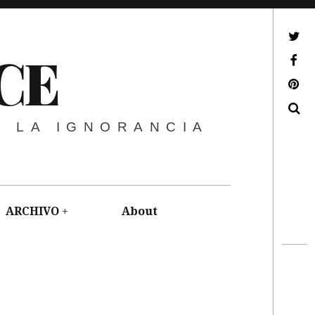
ir a mi twitter
CE
ir a mi facebook
ir a mi pinterest
Buscar
E LA IGNORANCIA
ARCHIVO
About