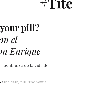
#Tite
your pill?
on el
on Enrique
 los albures de la vida de
5
the daily pill
,
The Vomit