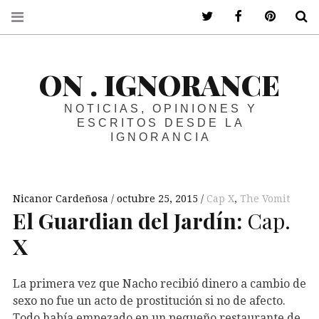
ir a mi twitter
ir a mi faceboo
ir a mi p
B
ON . IGNORANCE
NOTICIAS, OPINIONES Y
ESCRITOS DESDE LA
IGNORANCIA
Nicanor Cardeñosa
octubre 25, 2015
Cap X
,
The Vomit
El Guardian del Jardín:
Cap.
X
La primera vez que Nacho recibió dinero a cambio de
sexo no fue un acto de prostitución si no de afecto.
Todo había empezado en un pequeño restaurante de