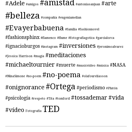
#amistad
#Adele
#arte
#amigos
#antoniasanjuan
#belleza
#compañía
#eugeniamelian
#Evayerbabuena
#familia
#fashionnovel
#fashionsphinx
#flamenco
#flume
#fotografiagotica
#garcialorca
#inversiones
#ignacioburgos
#instagram
#jeronimoalvarez
#meditaciones
#Jessica Harrison
#magia
#michaeltournier
#muerte
#NASA
#musicvideo
#música
#no-poema
#NinaSimone
#no-poem
#olafoureliasson
#Ortega
#onignorance
#periodismo
#Plutón
#tossademar
#vida
#psicología
#respeto
#Tita
#tomford
TED
#vídeo
Fotografía