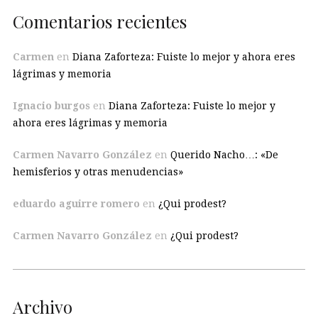
Comentarios recientes
Carmen
en
Diana Zaforteza: Fuiste lo mejor y ahora eres
lágrimas y memoria
Ignacio burgos
en
Diana Zaforteza: Fuiste lo mejor y
ahora eres lágrimas y memoria
Carmen Navarro González
en
Querido Nacho…: «De
hemisferios y otras menudencias»
eduardo aguirre romero
en
¿Qui prodest?
Carmen Navarro González
en
¿Qui prodest?
Archivo