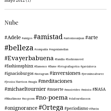
mayo 2012
(1)
Nube
#amistad
#Adele
#arte
#amigos
#antoniasanjuan
#belleza
#compañía
#eugeniamelian
#Evayerbabuena
#familia
#fashionnovel
#fashionsphinx
#flamenco
#flume
#fotografiagotica
#garcialorca
#inversiones
#ignacioburgos
#instagram
#jeronimoalvarez
#meditaciones
#Jessica Harrison
#magia
#michaeltournier
#muerte
#NASA
#musicvideo
#música
#no-poema
#NinaSimone
#no-poem
#olafoureliasson
#Ortega
#onignorance
#periodismo
#Plutón