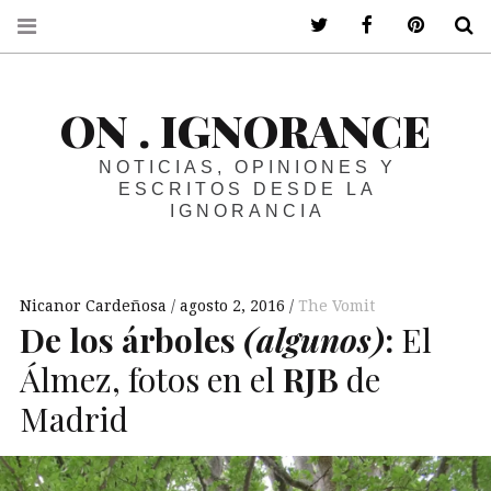
ir a mi twitter
ir a mi faceboo
ir a mi p
B
ON . IGNORANCE
NOTICIAS, OPINIONES Y
ESCRITOS DESDE LA
IGNORANCIA
Nicanor Cardeñosa
agosto 2, 2016
The Vomit
De los árboles
(algunos)
:
El
Álmez, fotos en el
RJB
de
Madrid