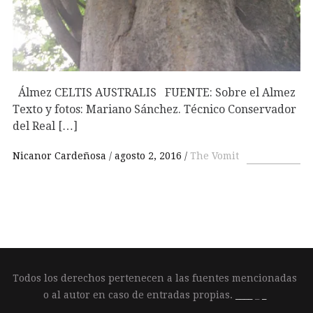
Álmez CELTIS AUSTRALIS FUENTE: Sobre el Almez
Texto y fotos: Mariano Sánchez. Técnico Conservador
del Real […]
Nicanor Cardeñosa
agosto 2, 2016
The Vomit
Todos los derechos pertenecen a las fuentes mencionadas
o al autor en caso de entradas propias.
____
_
_