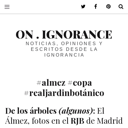
ir a mi twitter
ir a mi faceboo
ir a mi p
B
ON . IGNORANCE
NOTICIAS, OPINIONES Y
ESCRITOS DESDE LA
IGNORANCIA
#almez #copa
#realjardinbotánico
De los árboles
(algunos)
:
El
Álmez, fotos en el
RJB
de Madrid