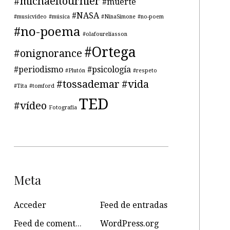
#michaeltournier
#muerte
#NASA
#musicvideo
#música
#NinaSimone
#no-poem
#no-poema
#olafoureliasson
#Ortega
#onignorance
#periodismo
#psicología
#Plutón
#respeto
#tossademar
#vida
#Tita
#tomford
TED
#vídeo
Fotografía
Meta
Acceder
Feed de entradas
Feed de comentarios
WordPress.org