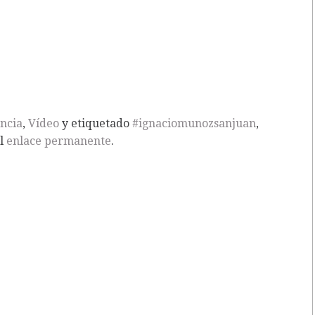
ncia
,
Vídeo
y etiquetado
#ignaciomunozsanjuan
,
el
enlace permanente
.