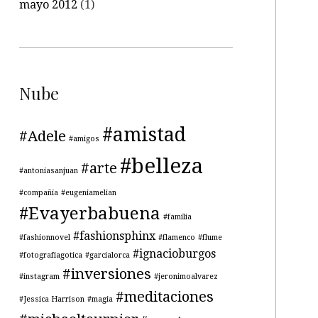
mayo 2012
(1)
Nube
#amistad
#Adele
#amigos
#belleza
#arte
#antoniasanjuan
#compañía
#eugeniamelian
#Evayerbabuena
#familia
#fashionsphinx
#fashionnovel
#flamenco
#flume
#ignacioburgos
#fotografiagotica
#garcialorca
#inversiones
#instagram
#jeronimoalvarez
#meditaciones
#Jessica Harrison
#magia