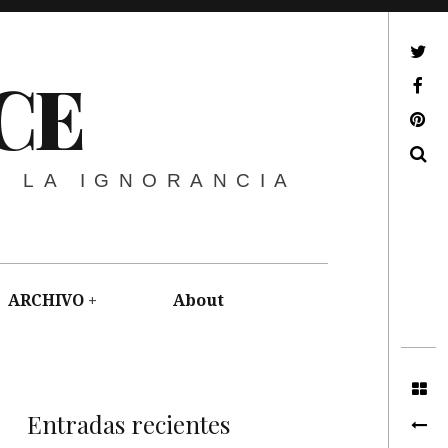
ir a mi twitter
CE
ir a mi facebook
ir a mi pinterest
Buscar
E LA IGNORANCIA
ARCHIVO
About
Entradas recientes