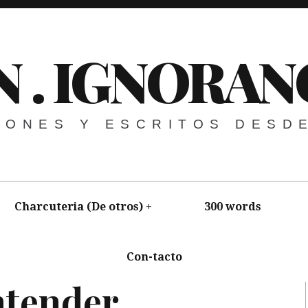
N . IGNORAN
NIONES Y ESCRITOS DESD
Charcuteria (De otros)
300 words
Con-tacto
e
,
Charcutería Selecta
,
Ciencia
,
Vídeo
ntender