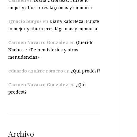
Carmen
en
Diana Zaforteza: Fuiste lo
mejor y ahora eres lágrimas y memoria
Ignacio burgos
en
Diana Zaforteza: Fuiste
lo mejor y ahora eres lágrimas y memoria
Carmen Navarro González
en
Querido
Nacho…: «De hemisferios y otras
menudencias»
eduardo aguirre romero
en
¿Qui prodest?
Carmen Navarro González
en
¿Qui
prodest?
Archivo