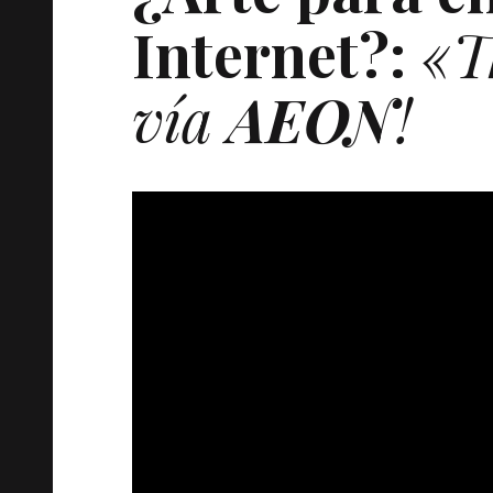
Internet?:
«T
vía
AEON
!