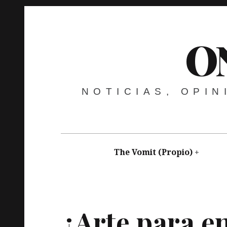
O
NOTICIAS, OPI
The Vomit (Propio)
nicanorcardenosa
enero 15, 2016
Vídeo
Art
¿Arte para e