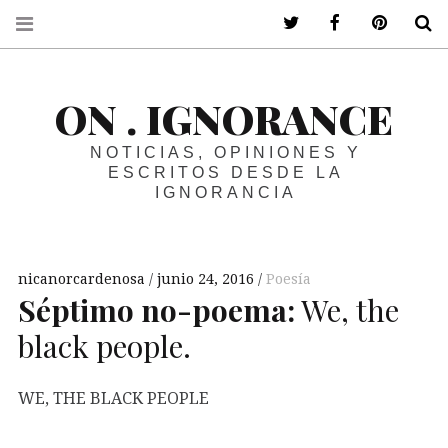
ir a mi twitter
ir a mi faceboo
ir a mi p
B
ON . IGNORANCE
NOTICIAS, OPINIONES Y
ESCRITOS DESDE LA
IGNORANCIA
nicanorcardenosa
junio 24, 2016
Poesía
Séptimo no-poema:
We, the
black people.
WE, THE BLACK PEOPLE