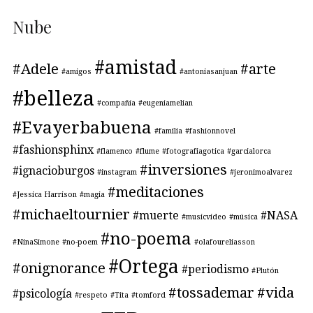
Nube
#amistad
#Adele
#arte
#amigos
#antoniasanjuan
#belleza
#compañía
#eugeniamelian
#Evayerbabuena
#familia
#fashionnovel
#fashionsphinx
#flamenco
#flume
#fotografiagotica
#garcialorca
#inversiones
#ignacioburgos
#instagram
#jeronimoalvarez
#meditaciones
#Jessica Harrison
#magia
#michaeltournier
#muerte
#NASA
#musicvideo
#música
#no-poema
#NinaSimone
#no-poem
#olafoureliasson
#Ortega
#onignorance
#periodismo
#Plutón
#tossademar
#vida
#psicología
#respeto
#Tita
#tomford