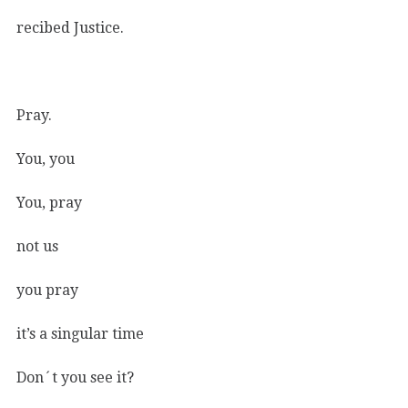
recibed Justice.
Pray.
You, you
You, pray
not us
you pray
it’s a singular time
Don´t you see it?