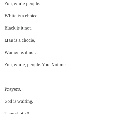
You, white people.
White is a choice,
Black is it not.
Man is a chocie,
Women is it not.
You, white, people. You. Not me.
Prayers,
God is waiting.
They shot 50