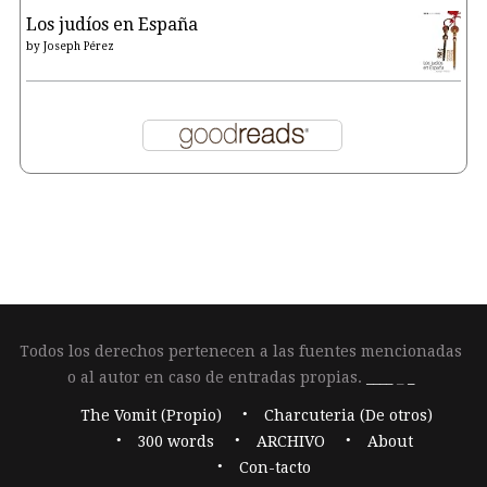
Los judíos en España
by
Joseph Pérez
Todos los derechos pertenecen a las fuentes mencionadas
o al autor en caso de entradas propias.
____
_
_
The Vomit (Propio)
Charcuteria (De otros)
300 words
ARCHIVO
About
Con-tacto