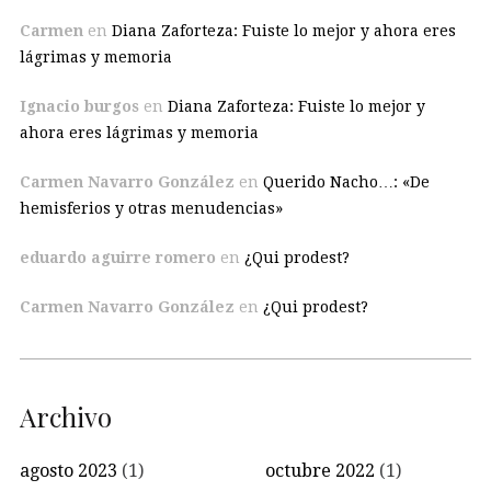
Carmen
en
Diana Zaforteza: Fuiste lo mejor y ahora eres
lágrimas y memoria
Ignacio burgos
en
Diana Zaforteza: Fuiste lo mejor y
ahora eres lágrimas y memoria
Carmen Navarro González
en
Querido Nacho…: «De
hemisferios y otras menudencias»
eduardo aguirre romero
en
¿Qui prodest?
Carmen Navarro González
en
¿Qui prodest?
Archivo
agosto 2023
(1)
octubre 2022
(1)