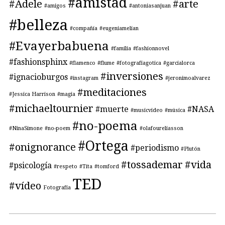
#amistad
#Adele
#arte
#amigos
#antoniasanjuan
#belleza
#compañía
#eugeniamelian
#Evayerbabuena
#familia
#fashionnovel
#fashionsphinx
#flamenco
#flume
#fotografiagotica
#garcialorca
#inversiones
#ignacioburgos
#instagram
#jeronimoalvarez
#meditaciones
#Jessica Harrison
#magia
#michaeltournier
#muerte
#NASA
#musicvideo
#música
#no-poema
#NinaSimone
#no-poem
#olafoureliasson
#Ortega
#onignorance
#periodismo
#Plutón
#tossademar
#vida
#psicología
#respeto
#Tita
#tomford
TED
#vídeo
Fotografía