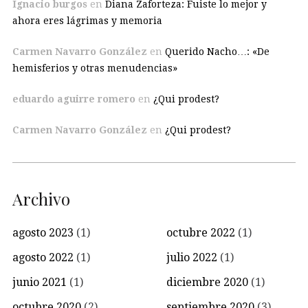
Ignacio burgos
en
Diana Zaforteza: Fuiste lo mejor y
ahora eres lágrimas y memoria
Carmen Navarro González
en
Querido Nacho…: «De
hemisferios y otras menudencias»
eduardo aguirre romero
en
¿Qui prodest?
Carmen Navarro González
en
¿Qui prodest?
Archivo
agosto 2023
(1)
octubre 2022
(1)
agosto 2022
(1)
julio 2022
(1)
junio 2021
(1)
diciembre 2020
(1)
octubre 2020
(2)
septiembre 2020
(3)