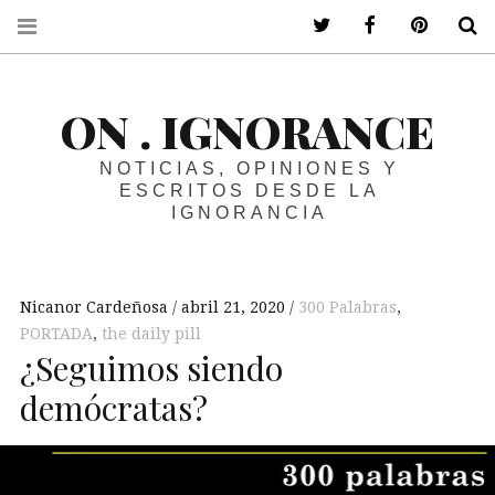
ir a mi twitter
ir a mi faceboo
ir a mi p
B
ON . IGNORANCE
NOTICIAS, OPINIONES Y
ESCRITOS DESDE LA
IGNORANCIA
Nicanor Cardeñosa
abril 21, 2020
300 Palabras
,
PORTADA
,
the daily pill
¿Seguimos siendo
demócratas?