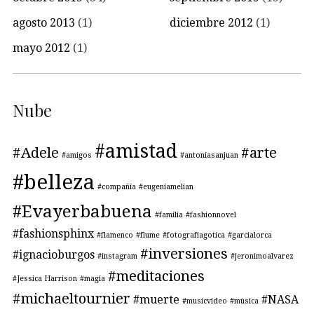
agosto 2013
(1)
diciembre 2012
(1)
mayo 2012
(1)
Nube
#amistad
#Adele
#arte
#amigos
#antoniasanjuan
#belleza
#compañía
#eugeniamelian
#Evayerbabuena
#familia
#fashionnovel
#fashionsphinx
#flamenco
#flume
#fotografiagotica
#garcialorca
#inversiones
#ignacioburgos
#instagram
#jeronimoalvarez
#meditaciones
#Jessica Harrison
#magia
#michaeltournier
#muerte
#NASA
#musicvideo
#música