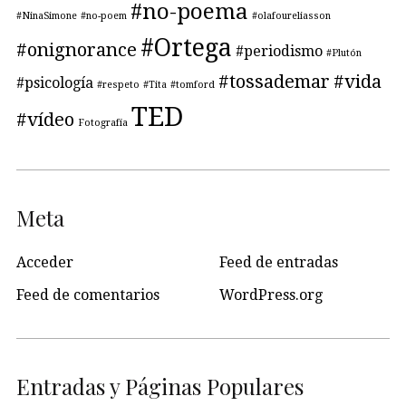
#no-poema
#NinaSimone
#no-poem
#olafoureliasson
#Ortega
#onignorance
#periodismo
#Plutón
#tossademar
#vida
#psicología
#respeto
#Tita
#tomford
TED
#vídeo
Fotografía
Meta
Acceder
Feed de entradas
Feed de comentarios
WordPress.org
Entradas y Páginas Populares