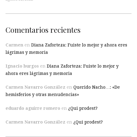
Comentarios recientes
Carmen
en
Diana Zaforteza: Fuiste lo mejor y ahora eres
lágrimas y memoria
Ignacio burgos
en
Diana Zaforteza: Fuiste lo mejor y
ahora eres lágrimas y memoria
Carmen Navarro González
en
Querido Nacho…: «De
hemisferios y otras menudencias»
eduardo aguirre romero
en
¿Qui prodest?
Carmen Navarro González
en
¿Qui prodest?