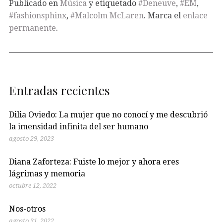
Publicado en
Música
y etiquetado
#Deneuve
,
#EM
,
#fashionsphinx
,
#Malcolm McLaren
. Marca el
enlace
permanente
.
Entradas recientes
Dilia Oviedo: La mujer que no conocí y me descubrió
la imensidad infinita del ser humano
agosto 29, 2023
Diana Zaforteza: Fuiste lo mejor y ahora eres
lágrimas y memoria
octubre 12, 2022
Nos-otros
agosto 31, 2022