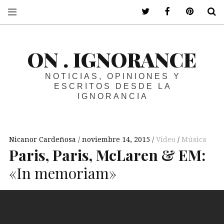
ir a mi twitter
ir a mi faceboo
ir a mi p
B
ON . IGNORANCE
NOTICIAS, OPINIONES Y
ESCRITOS DESDE LA
IGNORANCIA
Nicanor Cardeñosa
noviembre 14, 2015
Vídeo
Música
Paris, Paris, McLaren &
EM
:
«In memoriam»