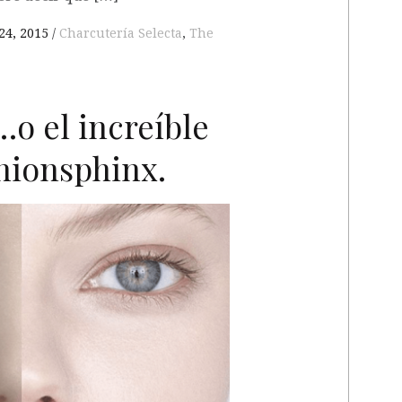
24, 2015
Charcutería Selecta
,
The
o el increíble
hionsphinx.
O