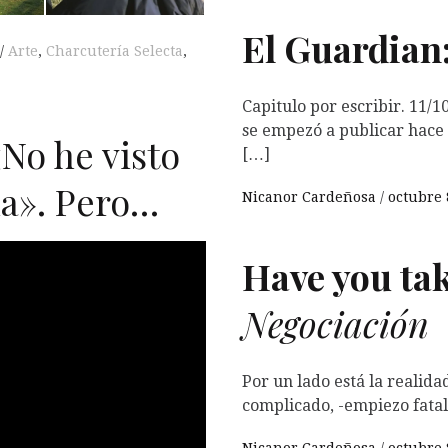
El Guardian
Arte
,
Charcutería Selecta
,
Capitulo por escribir. 11/1
se empezó a publicar hace 
No he visto
[…]
la». Pero…
Nicanor Cardeñosa
octubre 
Have you tak
Negociación
Por un lado está la realid
complicado, -empiezo fatal,