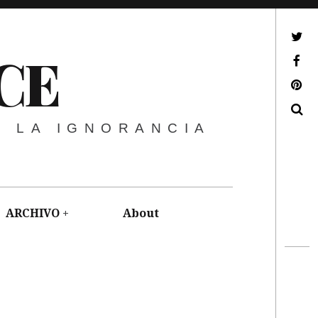
ir a mi twitter
CE
ir a mi facebook
ir a mi pinterest
Buscar
E LA IGNORANCIA
ARCHIVO
About