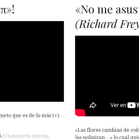
π»!
«No me asus
(Richard Fr
meto que es de lo más (+).
«Las flores cambian de colo
5
Charcutería Selecta
,
las polinizan…» lo cual qu