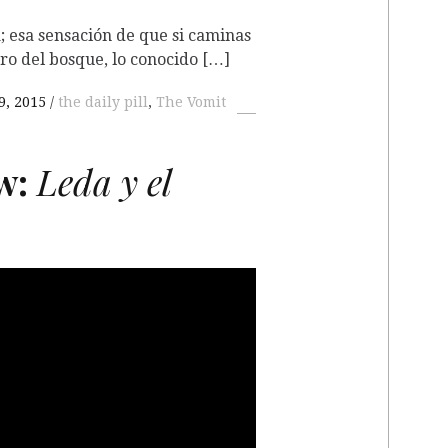
; esa sensación de que si caminas
ro del bosque, lo conocido […]
9, 2015
the daily pill
,
The Vomit
w:
Leda y el