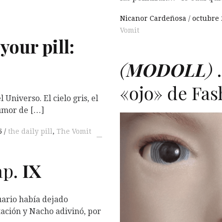
Nicanor Cardeñosa
octubre 
Vomit
your pill:
(
MODOLL
)
…
«ojo» de Fas
 Universo. El cielo gris, el
rumor de […]
5
the daily pill
,
The Vomit
p.
IX
cuario había dejado
tación y Nacho adivinó, por