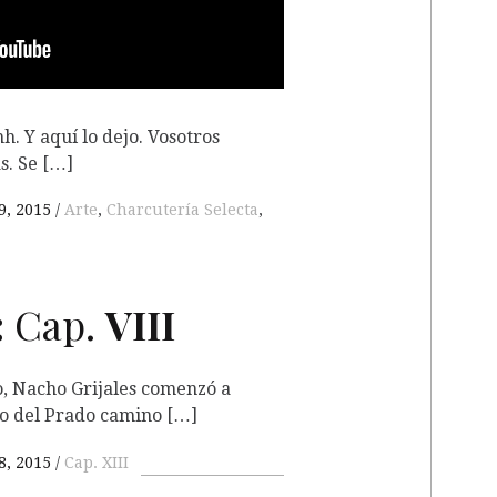
. Y aquí lo dejo. Vosotros
s. Se […]
9, 2015
Arte
,
Charcutería Selecta
,
:
Cap.
VIII
co, Nacho Grijales comenzó a
eo del Prado camino […]
8, 2015
Cap. XIII