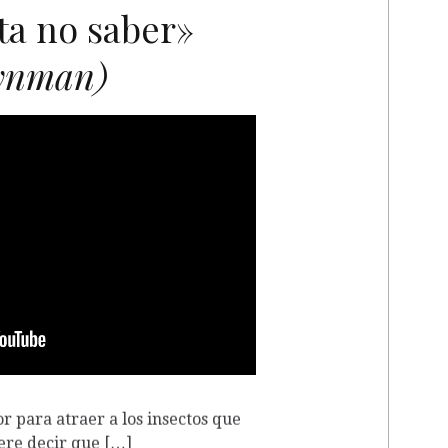
ta no saber»
eynman)
r para atraer a los insectos que
iere decir que […]