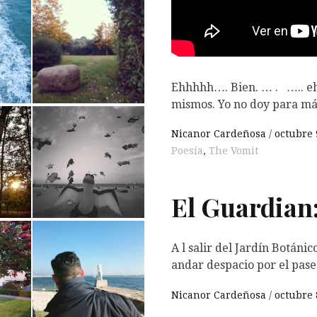
Ehhhhh…. Bien. … . ….. ehh
mismos. Yo no doy para má
Nicanor Cardeñosa
octubre 
Poesía
,
The Vomit
El Guardian
A l salir del Jardín Botáni
andar despacio por el pas
Nicanor Cardeñosa
octubre 