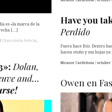
Nicanor Cardeñosa
octubre 
Have you tak
día es «la marca de la
Perdido
recha […]
Charcutería Selecta
,
Fuera hace frio. Dentro hac
hacen otoño y sus hojas ya
3»:
Dolan,
Nicanor Cardeñosa
octubre 
neuve and…
Owen en Fas
urse!