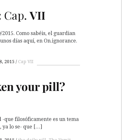
:
Cap.
VII
0/2015. Como sabéis, el guardian
unos días aquí, en On.ignorance.
8, 2015
Cap VII
en your pill?
ad -que filosóficamente es un tema
 ya lo se- que […]