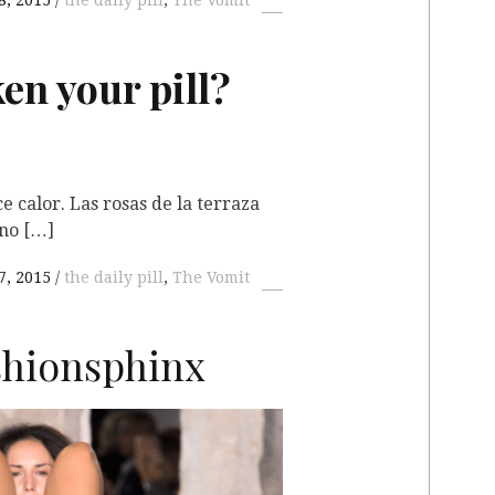
8, 2015
the daily pill
,
The Vomit
en your pill?
e calor. Las rosas de la terraza
 no […]
7, 2015
the daily pill
,
The Vomit
hionsphinx