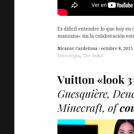
Es difícil entender lo que hoy en 
manzana» sin la colaboración est
Nicanor Cardeñosa
octubre 8, 2015
Tecnología
,
The Vomit
Vuitton «look 3
Guesquière, De
Minecraft, of
co