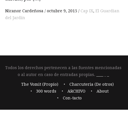
Nicanor Cardeñosa
octubre 9, 2015
Cap IX
,
El Guardian
del Jardín
Todos los derechos pertenecen a las fuentes mencionadas
o al autor en caso de entradas propias.
____
_
_
The Vomit (Propio)
Charcuteria (De otros)
300 words
ARCHIVO
About
Con-tacto