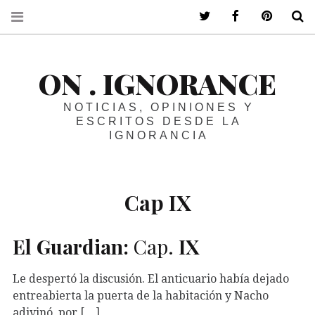
ir a mi twitter
ir a mi faceboo
ir a mi p
B
ON . IGNORANCE
NOTICIAS, OPINIONES Y
ESCRITOS DESDE LA
IGNORANCIA
Cap IX
El Guardian:
Cap.
IX
Le despertó la discusión. El anticuario había dejado
entreabierta la puerta de la habitación y Nacho
adivinó, por […]