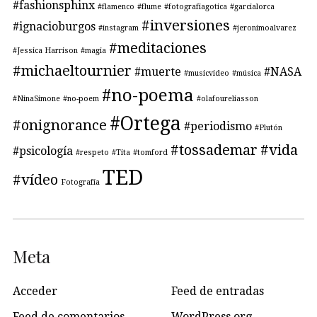
#fashionsphinx
#flamenco
#flume
#fotografiagotica
#garcialorca
#inversiones
#ignacioburgos
#instagram
#jeronimoalvarez
#meditaciones
#Jessica Harrison
#magia
#michaeltournier
#muerte
#NASA
#musicvideo
#música
#no-poema
#NinaSimone
#no-poem
#olafoureliasson
#Ortega
#onignorance
#periodismo
#Plutón
#tossademar
#vida
#psicología
#respeto
#Tita
#tomford
TED
#vídeo
Fotografía
Meta
Acceder
Feed de entradas
Feed de comentarios
WordPress.org