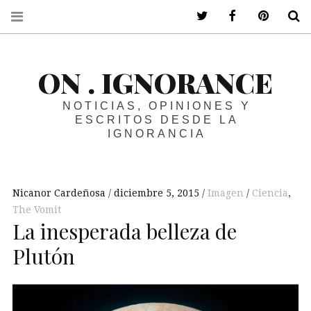
ir a mi twitter
ir a mi faceboo
ir a mi p
B
ON . IGNORANCE
NOTICIAS, OPINIONES Y
ESCRITOS DESDE LA
IGNORANCIA
Nicanor Cardeñosa
diciembre 5, 2015
Imagen
Ciencia
,
The Vomit
La inesperada belleza de
Plutón