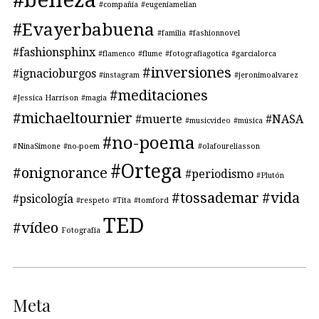
#belleza
#compañía
#eugeniamelian
#Evayerbabuena
#familia
#fashionnovel
#fashionsphinx
#flamenco
#flume
#fotografiagotica
#garcialorca
#inversiones
#ignacioburgos
#instagram
#jeronimoalvarez
#meditaciones
#Jessica Harrison
#magia
#michaeltournier
#muerte
#NASA
#musicvideo
#música
#no-poema
#NinaSimone
#no-poem
#olafoureliasson
#Ortega
#onignorance
#periodismo
#Plutón
#tossademar
#vida
#psicología
#respeto
#Tita
#tomford
TED
#vídeo
Fotografía
Meta