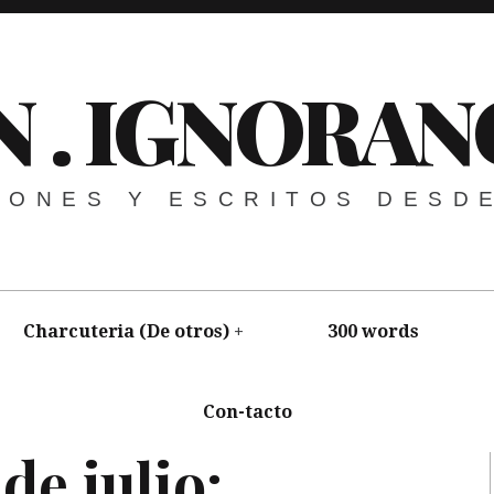
N . IGNORAN
NIONES Y ESCRITOS DESD
Charcuteria (De otros)
300 words
Con-tacto
ica
,
Vídeo
,
Youtubismo
de julio: