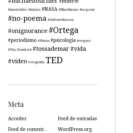
#michaeltournier
#muerte
#NASA
#musicvideo
#música
#NinaSimone
#no-poem
#no-poema
#olafoureliasson
#Ortega
#onignorance
#periodismo
#psicología
#Plutón
#respeto
#tossademar
#vida
#Tita
#tomford
TED
#vídeo
Fotografía
Meta
Acceder
Feed de entradas
Feed de comentarios
WordPress.org