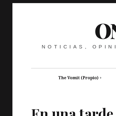
O
NOTICIAS, OPI
The Vomit (Propio)
Nicanor Cardeñosa
julio 24, 2018
Vídeo
Mús
En una tarde 