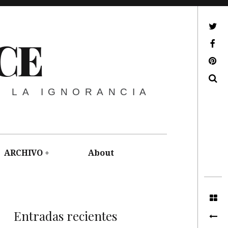
ir a mi twitter
CE
ir a mi facebook
ir a mi pinterest
Buscar
E LA IGNORANCIA
ARCHIVO
About
Entradas recientes