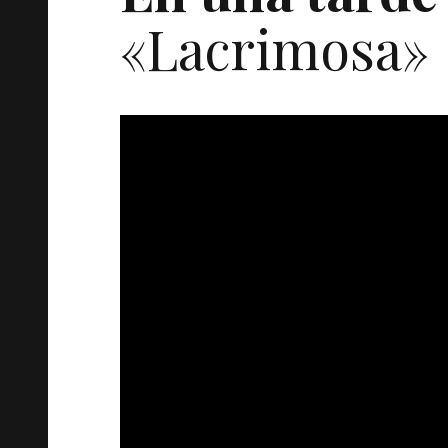
«Lacrimosa»