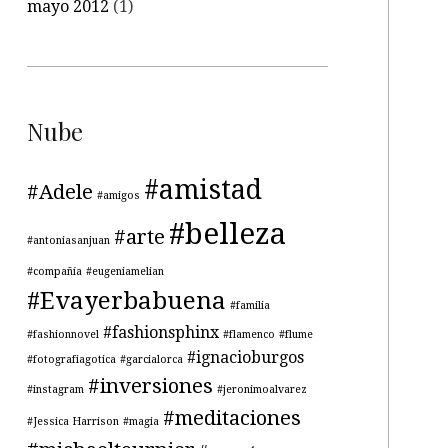
mayo 2012
(1)
Nube
#amistad
#Adele
#amigos
#belleza
#arte
#antoniasanjuan
#compañía
#eugeniamelian
#Evayerbabuena
#familia
#fashionsphinx
#fashionnovel
#flamenco
#flume
#ignacioburgos
#fotografiagotica
#garcialorca
#inversiones
#instagram
#jeronimoalvarez
#meditaciones
#Jessica Harrison
#magia