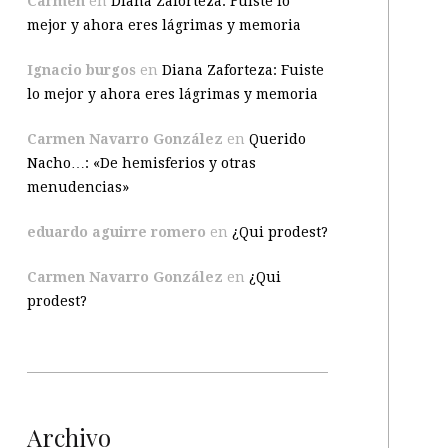
Carmen
en
Diana Zaforteza: Fuiste lo
mejor y ahora eres lágrimas y memoria
Ignacio burgos
en
Diana Zaforteza: Fuiste
lo mejor y ahora eres lágrimas y memoria
Carmen Navarro González
en
Querido
Nacho…: «De hemisferios y otras
menudencias»
eduardo aguirre romero
en
¿Qui prodest?
Carmen Navarro González
en
¿Qui
prodest?
Archivo