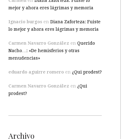
Carmen
en
Diana Zaforteza: Fuiste lo
mejor y ahora eres lágrimas y memoria
Ignacio burgos
en
Diana Zaforteza: Fuiste
lo mejor y ahora eres lágrimas y memoria
Carmen Navarro González
en
Querido
Nacho…: «De hemisferios y otras
menudencias»
eduardo aguirre romero
en
¿Qui prodest?
Carmen Navarro González
en
¿Qui
prodest?
Archivo