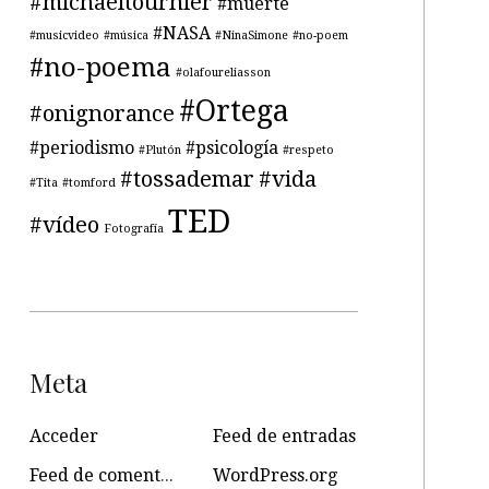
#michaeltournier
#muerte
#NASA
#musicvideo
#música
#NinaSimone
#no-poem
#no-poema
#olafoureliasson
#Ortega
#onignorance
#periodismo
#psicología
#Plutón
#respeto
#tossademar
#vida
#Tita
#tomford
TED
#vídeo
Fotografía
Meta
Acceder
Feed de entradas
Feed de comentarios
WordPress.org