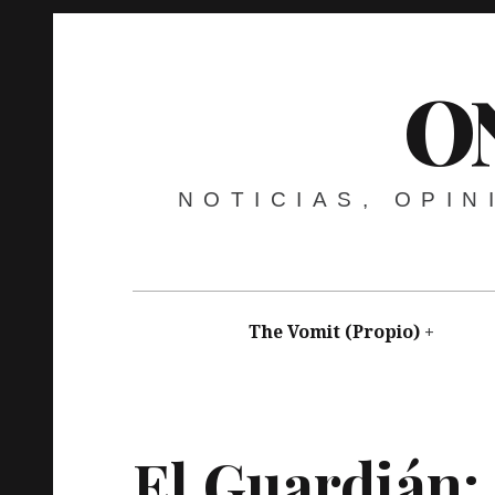
O
NOTICIAS, OPI
The Vomit (Propio)
Nicanor Cardeñosa
septiembre 29, 2015
Cap 
El Guardián: