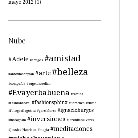
mayo 2012
(1)
Nube
#amistad
#Adele
#amigos
#belleza
#arte
#antoniasanjuan
#compañía
#eugeniamelian
#Evayerbabuena
#familia
#fashionsphinx
#fashionnovel
#flamenco
#flume
#ignacioburgos
#fotografiagotica
#garcialorca
#inversiones
#instagram
#jeronimoalvarez
#meditaciones
#Jessica Harrison
#magia