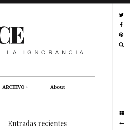
ir a mi twitter
CE
ir a mi facebook
ir a mi pinterest
Buscar
E LA IGNORANCIA
ARCHIVO
About
Entradas recientes