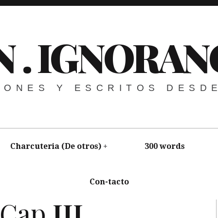
N . IGNORAN
NIONES Y ESCRITOS DESD
Charcuteria (De otros)
300 words
Con-tacto
III
,
El Guardian del Jardín
Cap
III