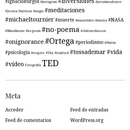
#inversiones
#ignacioburgos
#instagram
#jeronimoalvarez
#meditaciones
#Jessica Harrison
#magia
#michaeltournier
#muerte
#NASA
#musicvideo
#música
#no-poema
#NinaSimone
#no-poem
#olafoureliasson
#Ortega
#onignorance
#periodismo
#Plutón
#tossademar
#vida
#psicología
#respeto
#Tita
#tomford
TED
#vídeo
Fotografía
Meta
Acceder
Feed de entradas
Feed de comentarios
WordPress.org