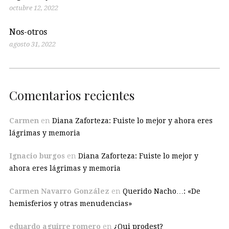
octubre 12, 2022
Nos-otros
agosto 31, 2022
Comentarios recientes
Carmen
en
Diana Zaforteza: Fuiste lo mejor y ahora eres
lágrimas y memoria
Ignacio burgos
en
Diana Zaforteza: Fuiste lo mejor y
ahora eres lágrimas y memoria
Carmen Navarro González
en
Querido Nacho…: «De
hemisferios y otras menudencias»
eduardo aguirre romero
en
¿Qui prodest?