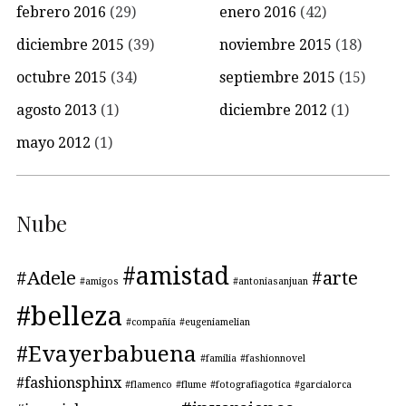
febrero 2016
(29)
enero 2016
(42)
diciembre 2015
(39)
noviembre 2015
(18)
octubre 2015
(34)
septiembre 2015
(15)
agosto 2013
(1)
diciembre 2012
(1)
mayo 2012
(1)
Nube
#amistad
#Adele
#arte
#amigos
#antoniasanjuan
#belleza
#compañía
#eugeniamelian
#Evayerbabuena
#familia
#fashionnovel
#fashionsphinx
#flamenco
#flume
#fotografiagotica
#garcialorca