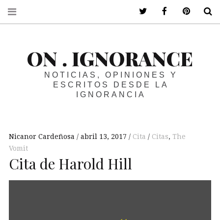
ir a mi twitter
ir a mi faceboo
ir a mi p
B
ON . IGNORANCE
NOTICIAS, OPINIONES Y
ESCRITOS DESDE LA
IGNORANCIA
Nicanor Cardeñosa
abril 13, 2017
Cita
Citas
,
The
Vomit
Cita de Harold Hill