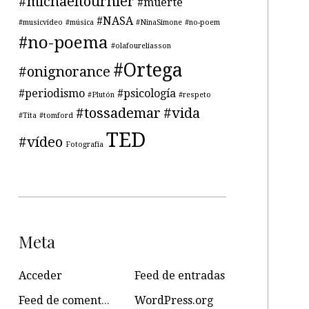
#michaeltournier
#muerte
#NASA
#musicvideo
#música
#NinaSimone
#no-poem
#no-poema
#olafoureliasson
#Ortega
#onignorance
#periodismo
#psicología
#Plutón
#respeto
#tossademar
#vida
#Tita
#tomford
TED
#vídeo
Fotografía
Meta
Acceder
Feed de entradas
Feed de comentarios
WordPress.org