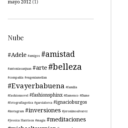
mayo 2012
(1)
Nube
#amistad
#Adele
#amigos
#belleza
#arte
#antoniasanjuan
#compañía
#eugeniamelian
#Evayerbabuena
#familia
#fashionsphinx
#fashionnovel
#flamenco
#flume
#ignacioburgos
#fotografiagotica
#garcialorca
#inversiones
#instagram
#jeronimoalvarez
#meditaciones
#Jessica Harrison
#magia