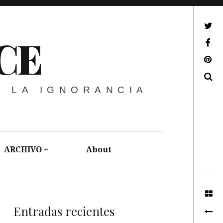
ir a mi twitter
CE
ir a mi facebook
ir a mi pinterest
Buscar
E LA IGNORANCIA
ARCHIVO
About
Entradas recientes