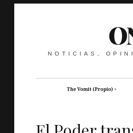
O
NOTICIAS, OPI
The Vomit (Propio)
Nicanor Cardeñosa
octubre 18, 2019
Charcut
El Poder tra