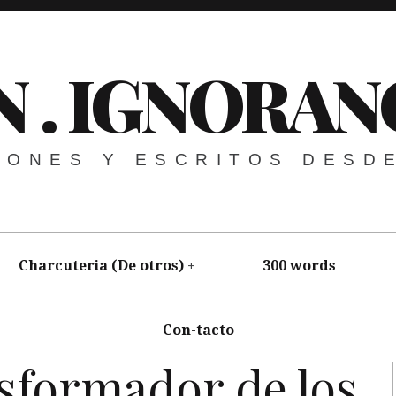
N . IGNORAN
NIONES Y ESCRITOS DESD
Charcuteria (De otros)
300 words
Con-tacto
ería Selecta
,
Videogames
nsformador de los