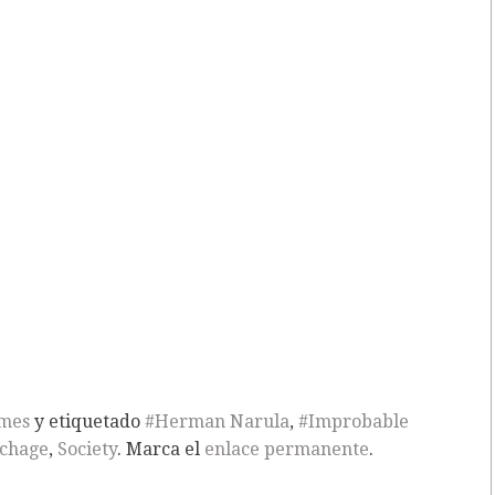
mes
y etiquetado
#Herman Narula
,
#Improbable
lchage
,
Society
. Marca el
enlace permanente
.