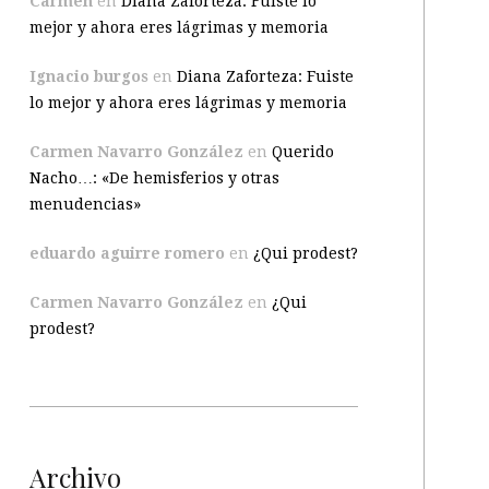
Carmen
en
Diana Zaforteza: Fuiste lo
mejor y ahora eres lágrimas y memoria
Ignacio burgos
en
Diana Zaforteza: Fuiste
lo mejor y ahora eres lágrimas y memoria
Carmen Navarro González
en
Querido
Nacho…: «De hemisferios y otras
menudencias»
eduardo aguirre romero
en
¿Qui prodest?
Carmen Navarro González
en
¿Qui
prodest?
Archivo