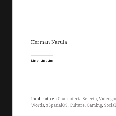
Herman Narula
Me gusta esto:
Publicado en
Charcutería Selecta
,
Videoga
Words
,
#SpatialOS
,
Culture
,
Gaming
,
Socia