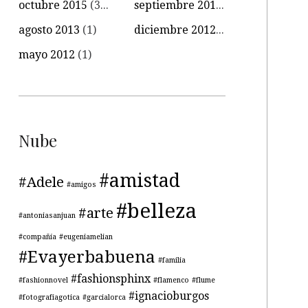
octubre 2015
(34)
septiembre 2015
(15)
agosto 2013
(1)
diciembre 2012
(1)
mayo 2012
(1)
Nube
#amistad
#Adele
#amigos
#belleza
#arte
#antoniasanjuan
#compañía
#eugeniamelian
#Evayerbabuena
#familia
#fashionsphinx
#fashionnovel
#flamenco
#flume
#ignacioburgos
#fotografiagotica
#garcialorca