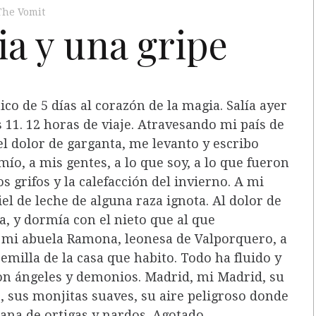
The Vomit
ia y una gripe
tico de 5 días al corazón de la magia. Salía ayer
as 11. 12 horas de viaje. Atravesando mi país de
el dolor de garganta, me levanto y escribo
 mío, a mis gentes, a lo que soy, a lo que fueron
s grifos y la calefacción del invierno. A mi
el de leche de alguna raza ignota. Al dolor de
a, y dormía con el nieto que al que
 mi abuela Ramona, leonesa de Valporquero, a
emilla de la casa que habito. Todo ha fluido y
con ángeles y demonios. Madrid, mi Madrid, su
, sus monjitas suaves, su aire peligroso donde
ñana de ortigas y nardos. Agotado.