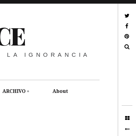
ir a mi twitter
CE
ir a mi facebook
ir a mi pinterest
Buscar
E LA IGNORANCIA
ARCHIVO
About