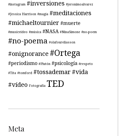
#inversiones
#instagram
#jeronimoalvarez
#meditaciones
#Jessica Harrison
#magia
#michaeltournier
#muerte
#NASA
#musicvideo
#música
#NinaSimone
#no-poem
#no-poema
#olafoureliasson
#Ortega
#onignorance
#periodismo
#psicología
#Plutón
#respeto
#tossademar
#vida
#Tita
#tomford
TED
#vídeo
Fotografía
Meta