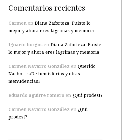
Comentarios recientes
Carmen
en
Diana Zaforteza: Fuiste lo
mejor y ahora eres lágrimas y memoria
Ignacio burgos
en
Diana Zaforteza: Fuiste
lo mejor y ahora eres lágrimas y memoria
Carmen Navarro González
en
Querido
Nacho…: «De hemisferios y otras
menudencias»
eduardo aguirre romero
en
¿Qui prodest?
Carmen Navarro González
en
¿Qui
prodest?