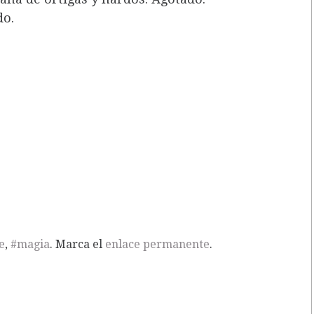
do.
e
,
#magia
. Marca el
enlace permanente
.