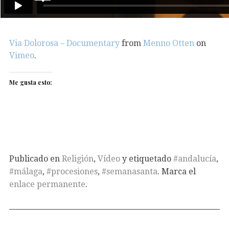
Via Dolorosa – Documentary
from
Menno Otten
on
Vimeo
.
Me gusta esto:
Publicado en
Religión
,
Vídeo
y etiquetado
#andalucía
,
#málaga
,
#procesiones
,
#semanasanta
. Marca el
enlace permanente
.