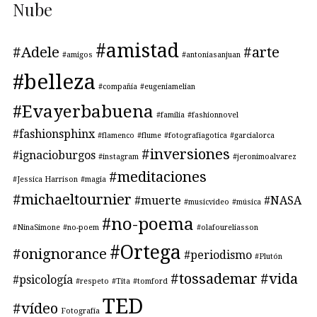
Nube
#amistad
#Adele
#arte
#amigos
#antoniasanjuan
#belleza
#compañía
#eugeniamelian
#Evayerbabuena
#familia
#fashionnovel
#fashionsphinx
#flamenco
#flume
#fotografiagotica
#garcialorca
#inversiones
#ignacioburgos
#instagram
#jeronimoalvarez
#meditaciones
#Jessica Harrison
#magia
#michaeltournier
#muerte
#NASA
#musicvideo
#música
#no-poema
#NinaSimone
#no-poem
#olafoureliasson
#Ortega
#onignorance
#periodismo
#Plutón
#tossademar
#vida
#psicología
#respeto
#Tita
#tomford
TED
#vídeo
Fotografía