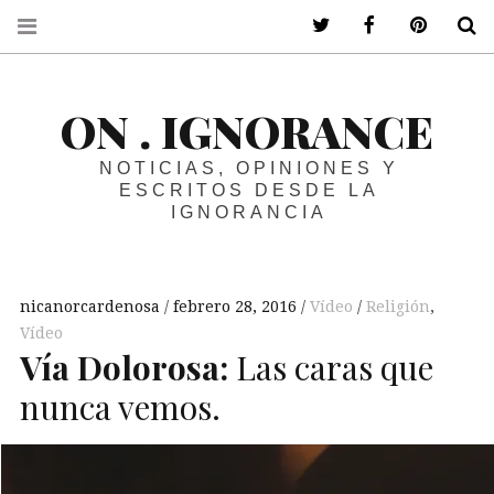
ir a mi twitter
ir a mi faceboo
ir a mi p
B
ON . IGNORANCE
NOTICIAS, OPINIONES Y
ESCRITOS DESDE LA
IGNORANCIA
nicanorcardenosa
febrero 28, 2016
Vídeo
Religión
,
Vídeo
Vía Dolorosa:
Las caras que
nunca vemos.