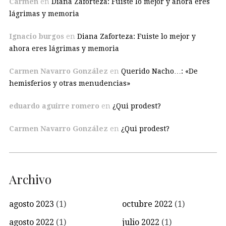
Carmen
en
Diana Zaforteza: Fuiste lo mejor y ahora eres
lágrimas y memoria
Ignacio burgos
en
Diana Zaforteza: Fuiste lo mejor y
ahora eres lágrimas y memoria
Carmen Navarro González
en
Querido Nacho…: «De
hemisferios y otras menudencias»
eduardo aguirre romero
en
¿Qui prodest?
Carmen Navarro González
en
¿Qui prodest?
Archivo
agosto 2023
(1)
octubre 2022
(1)
agosto 2022
(1)
julio 2022
(1)