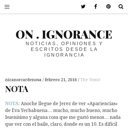
ir a mi twitter
ir a mi faceboo
ir a mi p
B
ON . IGNORANCE
NOTICIAS, OPINIONES Y
ESCRITOS DESDE LA
IGNORANCIA
nicanorcardenosa
febrero 21, 2016
The Vomit
NOTA
NOTA
: Anoche llegue de Jerez de ver «Apariencias»
de Eva Yerbabuena… mucho, mucho bueno, mucho
buenísimo y alguna cosa que me gustó menos… nada
que ver con el baile, claro, donde es un 10. Es difícil