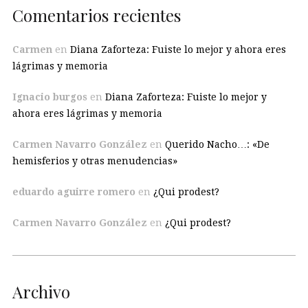
Comentarios recientes
Carmen
en
Diana Zaforteza: Fuiste lo mejor y ahora eres
lágrimas y memoria
Ignacio burgos
en
Diana Zaforteza: Fuiste lo mejor y
ahora eres lágrimas y memoria
Carmen Navarro González
en
Querido Nacho…: «De
hemisferios y otras menudencias»
eduardo aguirre romero
en
¿Qui prodest?
Carmen Navarro González
en
¿Qui prodest?
Archivo