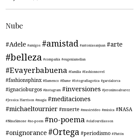
Nube
#amistad
#Adele
#arte
#amigos
#antoniasanjuan
#belleza
#compañía
#eugeniamelian
#Evayerbabuena
#familia
#fashionnovel
#fashionsphinx
#flamenco
#flume
#fotografiagotica
#garcialorca
#inversiones
#ignacioburgos
#instagram
#jeronimoalvarez
#meditaciones
#Jessica Harrison
#magia
#michaeltournier
#muerte
#NASA
#musicvideo
#música
#no-poema
#NinaSimone
#no-poem
#olafoureliasson
#Ortega
#onignorance
#periodismo
#Plutón