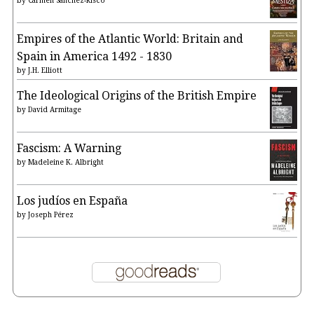
by
Carmen Sánchez-Risco
Empires of the Atlantic World: Britain and
Spain in America 1492 - 1830
by
J.H. Elliott
The Ideological Origins of the British Empire
by
David Armitage
Fascism: A Warning
by
Madeleine K. Albright
Los judíos en España
by
Joseph Pérez