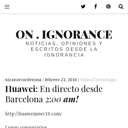
ir a mi twitter
ir a mi faceboo
ir a mi p
B
ON . IGNORANCE
NOTICIAS, OPINIONES Y
ESCRITOS DESDE LA
IGNORANCIA
nicanorcardenosa
febrero 21, 2016
Vídeo
Tecnología
Huawei:
En directo desde
Barcelona 2:
00
am!
http://huaweimwc16.com/
Luego comentarios…..