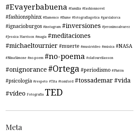
#Evayerbabuena
#familia
#fashionnovel
#fashionsphinx
#flamenco
#flume
#fotografiagotica
#garcialorca
#inversiones
#ignacioburgos
#instagram
#jeronimoalvarez
#meditaciones
#Jessica Harrison
#magia
#michaeltournier
#muerte
#NASA
#musicvideo
#música
#no-poema
#NinaSimone
#no-poem
#olafoureliasson
#Ortega
#onignorance
#periodismo
#Plutón
#tossademar
#vida
#psicología
#respeto
#Tita
#tomford
TED
#vídeo
Fotografía
Meta