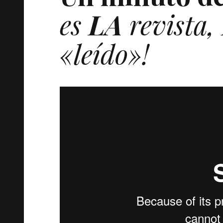
es
LA
revista,
«leído»!