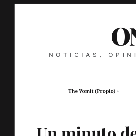
O
NOTICIAS, OPI
The Vomit (Propio)
nicanorcardenosa
abril 25, 2016
Vídeo
Arte
Un minuto de