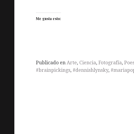
Me gusta esto:
Publicado en
Arte
,
Ciencia
,
Fotografía
,
Poes
#brainpickings
,
#dennishlynsky
,
#mariapo