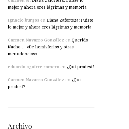
Carmen
en
Diana Zaforteza: Fuiste lo
mejor y ahora eres lágrimas y memoria
Ignacio burgos
en
Diana Zaforteza: Fuiste
lo mejor y ahora eres lágrimas y memoria
Carmen Navarro González
en
Querido
Nacho…: «De hemisferios y otras
menudencias»
eduardo aguirre romero
en
¿Qui prodest?
Carmen Navarro González
en
¿Qui
prodest?
Archivo