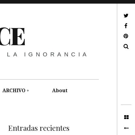
ir a mi twitter
CE
ir a mi facebook
ir a mi pinterest
Buscar
E LA IGNORANCIA
ARCHIVO
About
Entradas recientes