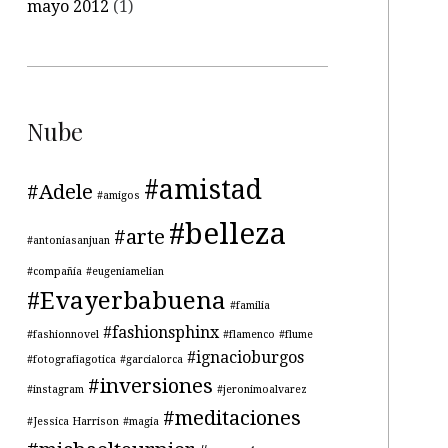
mayo 2012
(1)
Nube
#amistad
#Adele
#amigos
#belleza
#arte
#antoniasanjuan
#compañía
#eugeniamelian
#Evayerbabuena
#familia
#fashionsphinx
#fashionnovel
#flamenco
#flume
#ignacioburgos
#fotografiagotica
#garcialorca
#inversiones
#instagram
#jeronimoalvarez
#meditaciones
#Jessica Harrison
#magia