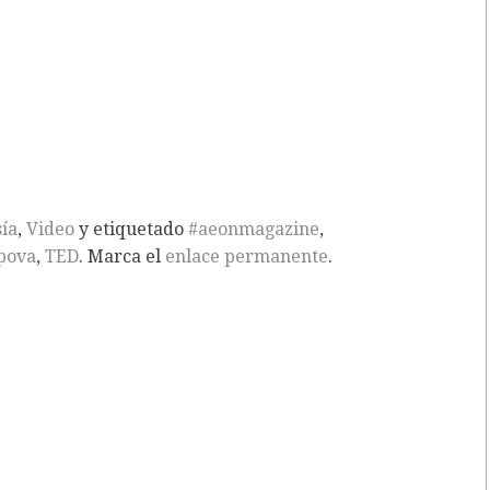
ía
,
Video
y etiquetado
#aeonmagazine
,
pova
,
TED
. Marca el
enlace permanente
.