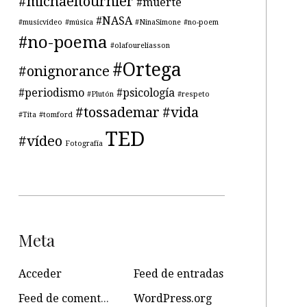
#michaeltournier
#muerte
#NASA
#musicvideo
#música
#NinaSimone
#no-poem
#no-poema
#olafoureliasson
#Ortega
#onignorance
#periodismo
#psicología
#Plutón
#respeto
#tossademar
#vida
#Tita
#tomford
TED
#vídeo
Fotografía
Meta
Acceder
Feed de entradas
Feed de comentarios
WordPress.org