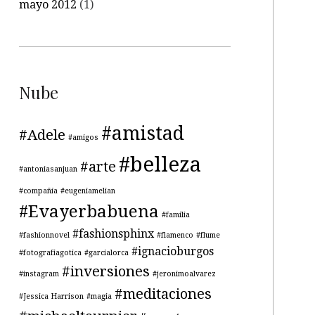
mayo 2012
(1)
Nube
#amistad
#Adele
#amigos
#belleza
#arte
#antoniasanjuan
#compañía
#eugeniamelian
#Evayerbabuena
#familia
#fashionsphinx
#fashionnovel
#flamenco
#flume
#ignacioburgos
#fotografiagotica
#garcialorca
#inversiones
#instagram
#jeronimoalvarez
#meditaciones
#Jessica Harrison
#magia