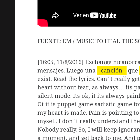
FUENTE: EM / MUSIC TO HEAL THE S
[16:05, 11/8/2016] Exchange nicanorc
mensajes. Luego una
canción
que
exist. Read the lyrics. Can´t really 
heart without fear, as always… its pain
silent mode. Its ok, it its always pai
Ot it is puppet game sadistic game for
my heart is made. Pain is pointing to
myself. I don´t really understand th
Nobody really. So, I will keep ignorant
a moment, and get back to me. And p