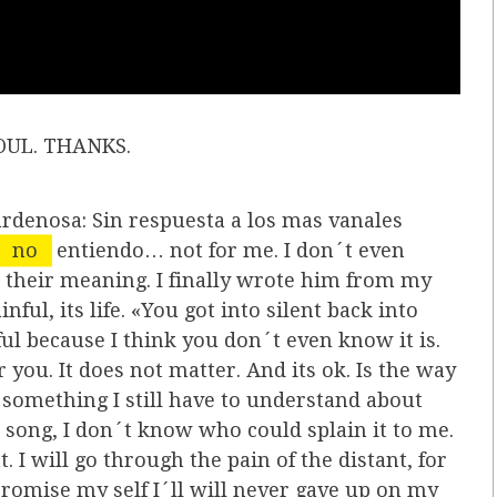
OUL. THANKS.
ardenosa: Sin respuesta a los mas vanales
no
entiendo… not for me. I don´t even
get their meaning. I finally wrote him from my
ful, its life. «You got into silent back into
nful because I think you don´t even know it is.
 you. It does not matter. And its ok. Is the way
 something I still have to understand about
e song, I don´t know who could splain it to me.
. I will go through the pain of the distant, for
romise my self I´ll will never gave up on my