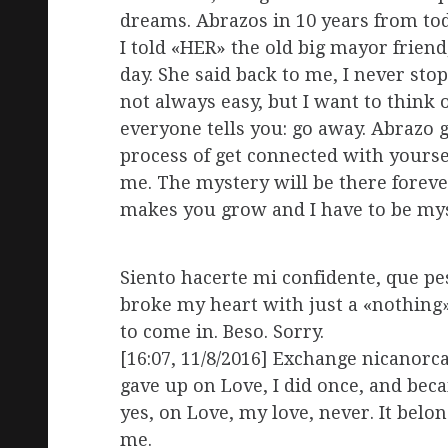
dreams. Abrazos in 10 years from toda
I told «HER» the old big mayor friend,
day. She said back to me, I never sto
not always easy, but I want to think o
everyone tells you: go away. Abrazo 
process of get connected with yourse
me. The mystery will be there forever
makes you grow and I have to be mys
Siento hacerte mi confidente, que pe
broke my heart with just a «nothing».
to come in. Beso. Sorry.
[16:07, 11/8/2016] Exchange nicanorca
gave up on Love, I did once, and bec
yes, on Love, my love, never. It bel
me.