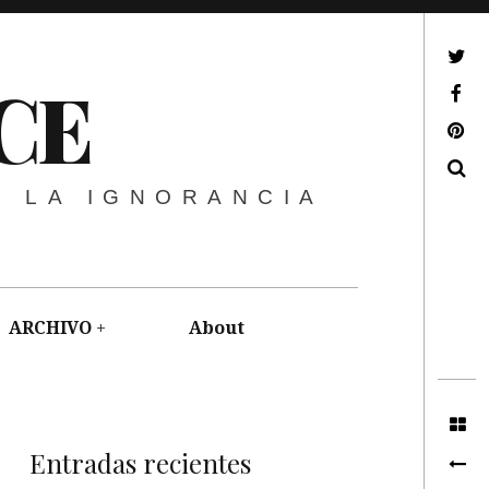
ir a mi twitter
CE
ir a mi facebook
ir a mi pinterest
Buscar
E LA IGNORANCIA
ARCHIVO
About
Entradas recientes