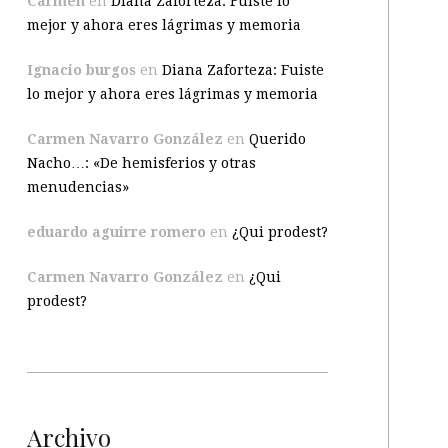
Carmen
en
Diana Zaforteza: Fuiste lo
mejor y ahora eres lágrimas y memoria
Ignacio burgos
en
Diana Zaforteza: Fuiste
lo mejor y ahora eres lágrimas y memoria
Carmen Navarro González
en
Querido
Nacho…: «De hemisferios y otras
menudencias»
eduardo aguirre romero
en
¿Qui prodest?
Carmen Navarro González
en
¿Qui
prodest?
Archivo