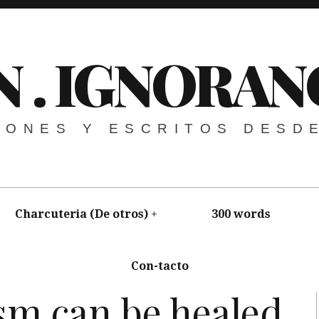
N . IGNORAN
NIONES Y ESCRITOS DESD
Charcuteria (De otros)
300 words
Con-tacto
mociones
,
LOVE
,
Música
sm can be healed