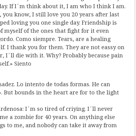
y. If I´m think about it, I am who I think I am.
 you know, I still love you 20 years after last
pped loving you one single day. Friendship is
f myself of the ones that fight for it even
gordo. Como siempre. Tears, are a healing
lf. I thank you for them. They are not eassy on
, I´ll die with it. Why? Probably because pain
elf.» Siento
sadez. Lo intento de todas formas. He can
 But bounds in the heart are for to the light
rdenosa: I´m so tired of criying. I´ll never
ame a zombie for 40 years. On anything else
ongs to me, and nobody can take it away from