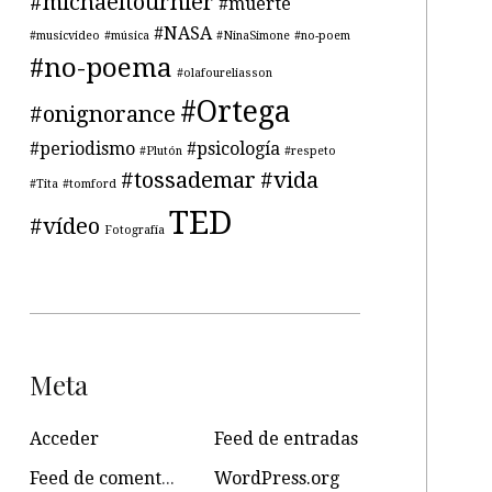
#michaeltournier
#muerte
#NASA
#musicvideo
#música
#NinaSimone
#no-poem
#no-poema
#olafoureliasson
#Ortega
#onignorance
#periodismo
#psicología
#Plutón
#respeto
#tossademar
#vida
#Tita
#tomford
TED
#vídeo
Fotografía
Meta
Acceder
Feed de entradas
Feed de comentarios
WordPress.org