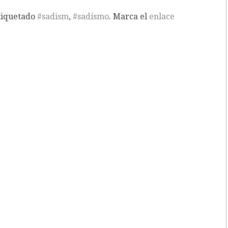
tiquetado
#sadism
,
#sadísmo
. Marca el
enlace