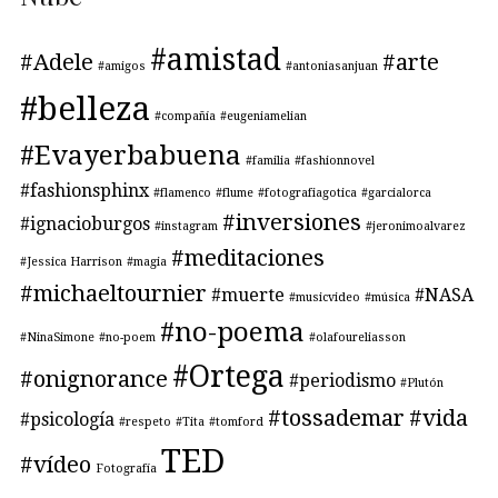
#amistad
#Adele
#arte
#amigos
#antoniasanjuan
#belleza
#compañía
#eugeniamelian
#Evayerbabuena
#familia
#fashionnovel
#fashionsphinx
#flamenco
#flume
#fotografiagotica
#garcialorca
#inversiones
#ignacioburgos
#instagram
#jeronimoalvarez
#meditaciones
#Jessica Harrison
#magia
#michaeltournier
#muerte
#NASA
#musicvideo
#música
#no-poema
#NinaSimone
#no-poem
#olafoureliasson
#Ortega
#onignorance
#periodismo
#Plutón
#tossademar
#vida
#psicología
#respeto
#Tita
#tomford
TED
#vídeo
Fotografía