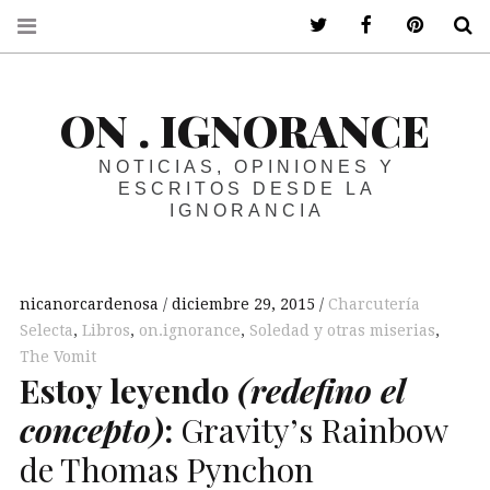
ir a mi twitter
ir a mi faceboo
ir a mi p
B
ON . IGNORANCE
NOTICIAS, OPINIONES Y
ESCRITOS DESDE LA
IGNORANCIA
nicanorcardenosa
diciembre 29, 2015
Charcutería
Selecta
,
Libros
,
on.ignorance
,
Soledad y otras miserias
,
The Vomit
Estoy leyendo
(redefino el
concepto)
:
Gravity’s Rainbow
de Thomas Pynchon