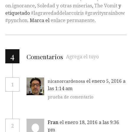
on.ignorance
,
Soledad y otras miserias
,
The Vomit
y
etiquetado
#lagravedaddelarcoiris #gravitysrainbow
#pynchon
. Marca el
enlace permanente
.
4
Comentarios
Agrega el tuyo
el enero 5, 2016 a
nicanorcardenosa
1
las 1:14 am
prueba de comentario
Fran
el enero 18, 2016 a las 9:36
2
pm