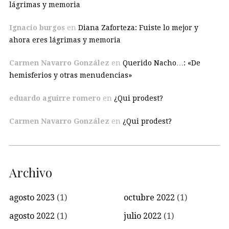
lágrimas y memoria
Ignacio burgos
en
Diana Zaforteza: Fuiste lo mejor y
ahora eres lágrimas y memoria
Carmen Navarro González
en
Querido Nacho…: «De
hemisferios y otras menudencias»
eduardo aguirre romero
en
¿Qui prodest?
Carmen Navarro González
en
¿Qui prodest?
Archivo
agosto 2023
(1)
octubre 2022
(1)
agosto 2022
(1)
julio 2022
(1)