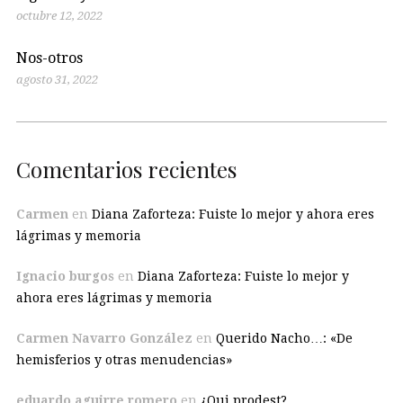
octubre 12, 2022
Nos-otros
agosto 31, 2022
Comentarios recientes
Carmen
en
Diana Zaforteza: Fuiste lo mejor y ahora eres
lágrimas y memoria
Ignacio burgos
en
Diana Zaforteza: Fuiste lo mejor y
ahora eres lágrimas y memoria
Carmen Navarro González
en
Querido Nacho…: «De
hemisferios y otras menudencias»
eduardo aguirre romero
en
¿Qui prodest?