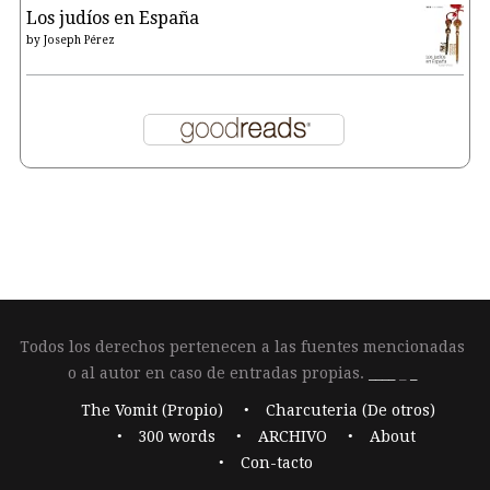
Los judíos en España
by
Joseph Pérez
Todos los derechos pertenecen a las fuentes mencionadas
o al autor en caso de entradas propias.
____
_
_
The Vomit (Propio)
Charcuteria (De otros)
300 words
ARCHIVO
About
Con-tacto