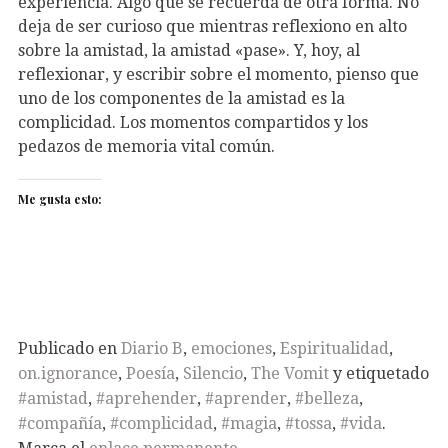
experiencia. Algo que se recuerda de otra forma. No
deja de ser curioso que mientras reflexiono en alto
sobre la amistad, la amistad «pase». Y, hoy, al
reflexionar, y escribir sobre el momento, pienso que
uno de los componentes de la amistad es la
complicidad. Los momentos compartidos y los
pedazos de memoria vital común.
Me gusta esto:
Publicado en
Diario B
,
emociones
,
Espiritualidad
,
on.ignorance
,
Poesía
,
Silencio
,
The Vomit
y etiquetado
#amistad
,
#aprehender
,
#aprender
,
#belleza
,
#compañía
,
#complicidad
,
#magia
,
#tossa
,
#vida
.