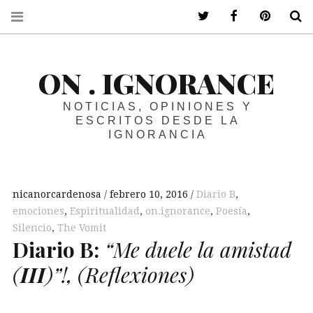
ir a mi twitter
ir a mi faceboo
ir a mi p
B
ON . IGNORANCE
NOTICIAS, OPINIONES Y
ESCRITOS DESDE LA
IGNORANCIA
nicanorcardenosa
febrero 10, 2016
Diario B
,
emociones
,
Espiritualidad
,
on.ignorance
,
Poesía
,
Silencio
,
The Vomit
Diario
B
:
“Me duele la amistad
(
III
)
”!,
(Reflexiones)