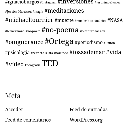
#inversiones
#ignacioburgos
#instagram
#jeronimoalvarez
#meditaciones
#Jessica Harrison
#magia
#michaeltournier
#muerte
#NASA
#musicvideo
#música
#no-poema
#NinaSimone
#no-poem
#olafoureliasson
#Ortega
#onignorance
#periodismo
#Plutón
#tossademar
#vida
#psicología
#respeto
#Tita
#tomford
TED
#vídeo
Fotografía
Meta
Acceder
Feed de entradas
Feed de comentarios
WordPress.org