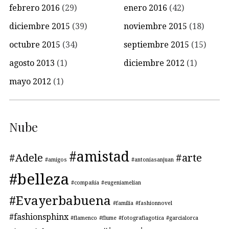
febrero 2016
(29)
enero 2016
(42)
diciembre 2015
(39)
noviembre 2015
(18)
octubre 2015
(34)
septiembre 2015
(15)
agosto 2013
(1)
diciembre 2012
(1)
mayo 2012
(1)
Nube
#amistad
#Adele
#arte
#amigos
#antoniasanjuan
#belleza
#compañía
#eugeniamelian
#Evayerbabuena
#familia
#fashionnovel
#fashionsphinx
#flamenco
#flume
#fotografiagotica
#garcialorca