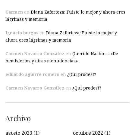
Carmen
en
Diana Zaforteza: Fuiste lo mejor y ahora eres
lágrimas y memoria
Ignacio burgos
en
Diana Zaforteza: Fuiste lo mejor y
ahora eres lágrimas y memoria
Carmen Navarro González
en
Querido Nacho…: «De
hemisferios y otras menudencias»
eduardo aguirre romero
en
¿Qui prodest?
Carmen Navarro González
en
¿Qui prodest?
Archivo
agosto 2023
(1)
octubre 2022
(1)