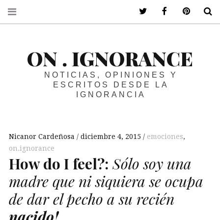
ir a mi twitter
ir a mi faceboo
ir a mi p
B
ON . IGNORANCE
NOTICIAS, OPINIONES Y
ESCRITOS DESDE LA
IGNORANCIA
Nicanor Cardeñosa
diciembre 4, 2015
emociones
,
on.ignorance
How do
I
feel?:
Sólo soy una
madre que ni siquiera se ocupa
de dar el pecho a su recién
nacido!