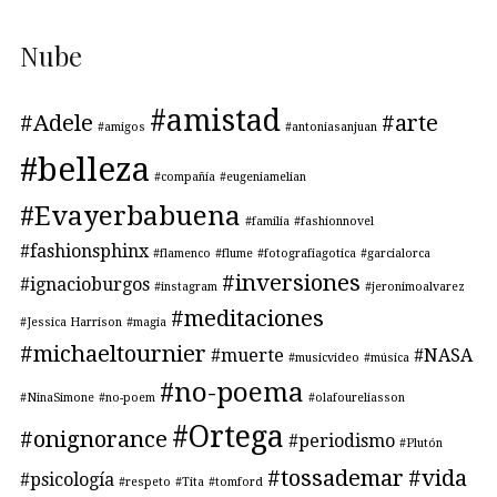
Nube
#amistad
#Adele
#arte
#amigos
#antoniasanjuan
#belleza
#compañía
#eugeniamelian
#Evayerbabuena
#familia
#fashionnovel
#fashionsphinx
#flamenco
#flume
#fotografiagotica
#garcialorca
#inversiones
#ignacioburgos
#instagram
#jeronimoalvarez
#meditaciones
#Jessica Harrison
#magia
#michaeltournier
#muerte
#NASA
#musicvideo
#música
#no-poema
#NinaSimone
#no-poem
#olafoureliasson
#Ortega
#onignorance
#periodismo
#Plutón
#tossademar
#vida
#psicología
#respeto
#Tita
#tomford