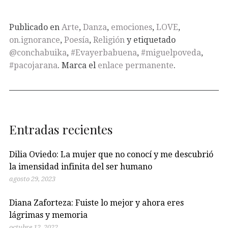
Publicado en
Arte
,
Danza
,
emociones
,
LOVE
,
on.ignorance
,
Poesía
,
Religión
y etiquetado
@conchabuika
,
#Evayerbabuena
,
#miguelpoveda
,
#pacojarana
. Marca el
enlace permanente
.
Entradas recientes
Dilia Oviedo: La mujer que no conocí y me descubrió
la imensidad infinita del ser humano
agosto 29, 2023
Diana Zaforteza: Fuiste lo mejor y ahora eres
lágrimas y memoria
octubre 12, 2022