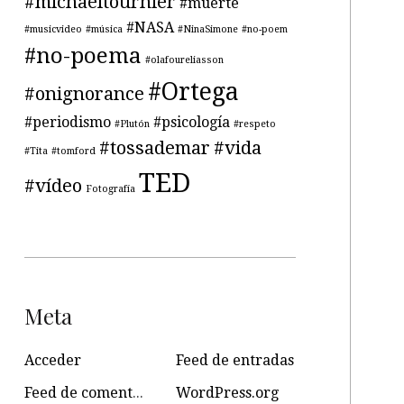
#michaeltournier
#muerte
#NASA
#musicvideo
#música
#NinaSimone
#no-poem
#no-poema
#olafoureliasson
#Ortega
#onignorance
#periodismo
#psicología
#Plutón
#respeto
#tossademar
#vida
#Tita
#tomford
TED
#vídeo
Fotografía
Meta
Acceder
Feed de entradas
Feed de comentarios
WordPress.org