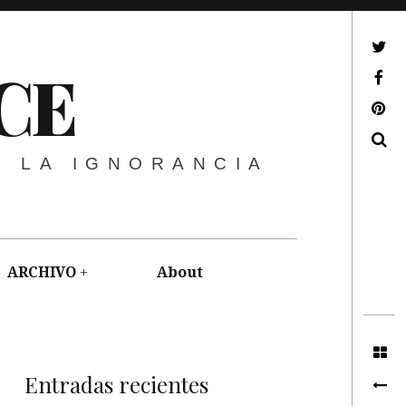
ir a mi twitter
CE
ir a mi facebook
ir a mi pinterest
Buscar
E LA IGNORANCIA
ARCHIVO
About
Entradas recientes