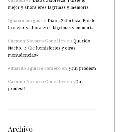
Carmen
en
Diana Zaforteza: Fuiste lo
mejor y ahora eres lágrimas y memoria
Ignacio burgos
en
Diana Zaforteza: Fuiste
lo mejor y ahora eres lágrimas y memoria
Carmen Navarro González
en
Querido
Nacho…: «De hemisferios y otras
menudencias»
eduardo aguirre romero
en
¿Qui prodest?
Carmen Navarro González
en
¿Qui
prodest?
Archivo