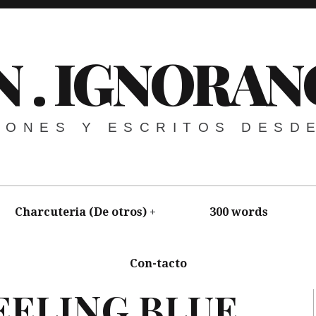
N . IGNORAN
NIONES Y ESCRITOS DESD
Charcuteria (De otros)
300 words
Con-tacto
EELING
BLUE