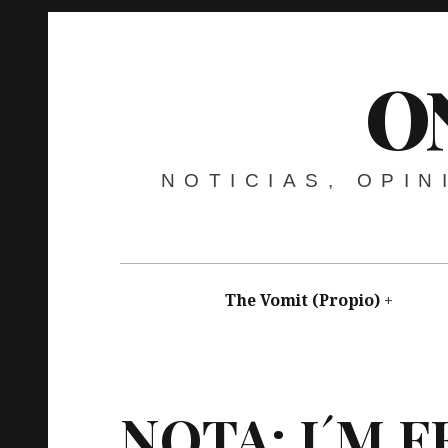
O
NOTICIAS, OPI
The Vomit (Propio)
nicanorcardenosa
junio 9, 2016
The Vomit
NOTA
:
I
´
M
F