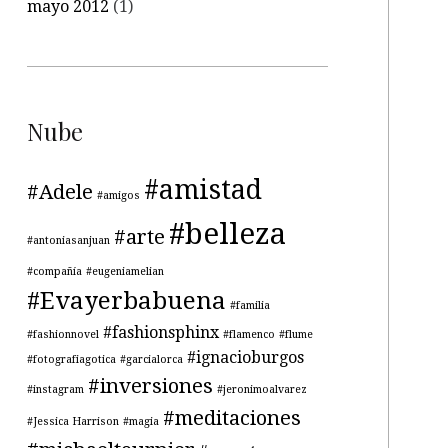
mayo 2012
(1)
Nube
#amistad
#Adele
#amigos
#belleza
#arte
#antoniasanjuan
#compañía
#eugeniamelian
#Evayerbabuena
#familia
#fashionsphinx
#fashionnovel
#flamenco
#flume
#ignacioburgos
#fotografiagotica
#garcialorca
#inversiones
#instagram
#jeronimoalvarez
#meditaciones
#Jessica Harrison
#magia