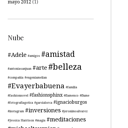
mayo 2012
(1)
Nube
#amistad
#Adele
#amigos
#belleza
#arte
#antoniasanjuan
#compañía
#eugeniamelian
#Evayerbabuena
#familia
#fashionsphinx
#fashionnovel
#flamenco
#flume
#ignacioburgos
#fotografiagotica
#garcialorca
#inversiones
#instagram
#jeronimoalvarez
#meditaciones
#Jessica Harrison
#magia