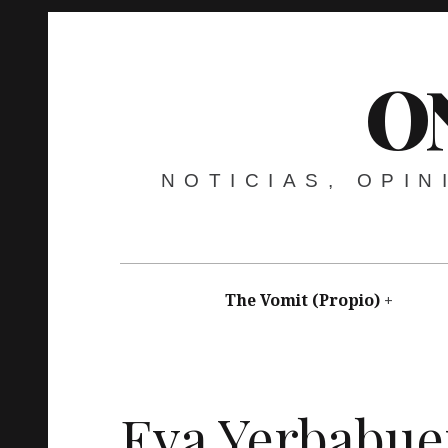
O
NOTICIAS, OPI
The Vomit (Propio)
nicanorcardenosa
febrero 4, 2017
Charcuterí
Eva Yerbabuen