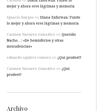
Carmen
en
Diana Zaforteza: Fuiste lo
mejor y ahora eres lágrimas y memoria
Ignacio burgos
en
Diana Zaforteza: Fuiste
lo mejor y ahora eres lágrimas y memoria
Carmen Navarro González
en
Querido
Nacho…: «De hemisferios y otras
menudencias»
eduardo aguirre romero
en
¿Qui prodest?
Carmen Navarro González
en
¿Qui
prodest?
Archivo