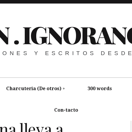
N . IGNORAN
NIONES Y ESCRITOS DESD
Charcuteria (De otros)
300 words
Con-tacto
a Selecta
,
Danza
,
The Vomit
a lleva a