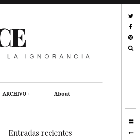
ir a mi twitter
CE
ir a mi facebook
ir a mi pinterest
Buscar
E LA IGNORANCIA
ARCHIVO
About
Entradas recientes