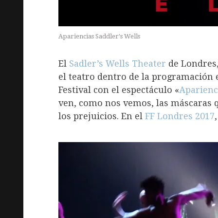
Apariencias Saddler's Wells
El
Sadler’s Wells Theater
de Londres
el teatro dentro de la programación 
Festival con el espectáculo «
Aparienc
ven, como nos vemos, las máscaras 
los prejuicios. En el
FF Londres 2017