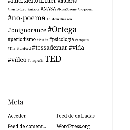
#michaeltournier
#muerte
#NASA
#musicvideo
#música
#NinaSimone
#no-poem
#no-poema
#olafoureliasson
#Ortega
#onignorance
#periodismo
#psicología
#Plutón
#respeto
#tossademar
#vida
#Tita
#tomford
TED
#vídeo
Fotografía
Meta
Acceder
Feed de entradas
Feed de comentarios
WordPress.org