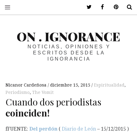
ir a mi twitter
ir a mi faceboo
ir a mi p
B
ON . IGNORANCE
NOTICIAS, OPINIONES Y
ESCRITOS DESDE LA
IGNORANCIA
Nicanor Cardeñosa
diciembre 15, 2015
Espiritualidad
,
Periodismo
,
The Vomit
Cuando dos periodistas
coinciden!
fFUENTE:
Del perdón
(
Diario de León
– 15/12/2015 )