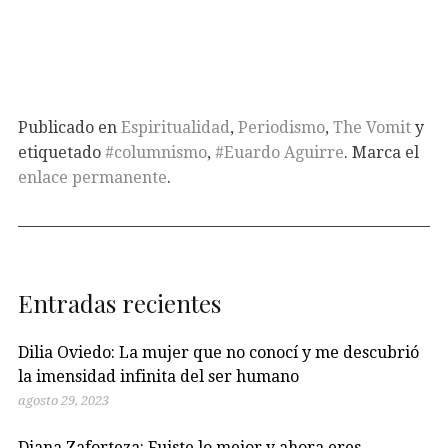
Publicado en
Espiritualidad
,
Periodismo
,
The Vomit
y
etiquetado
#columnismo
,
#Euardo Aguirre
. Marca el
enlace permanente
.
Entradas recientes
Dilia Oviedo: La mujer que no conocí y me descubrió
la imensidad infinita del ser humano
agosto 29, 2023
Diana Zaforteza: Fuiste lo mejor y ahora eres