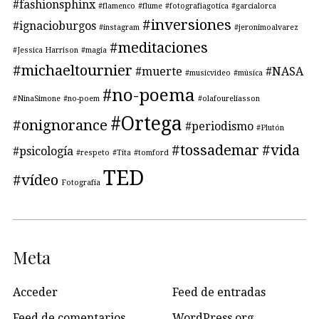
#fashionsphinx
#flamenco
#flume
#fotografiagotica
#garcialorca
#inversiones
#ignacioburgos
#instagram
#jeronimoalvarez
#meditaciones
#Jessica Harrison
#magia
#michaeltournier
#muerte
#NASA
#musicvideo
#música
#no-poema
#NinaSimone
#no-poem
#olafoureliasson
#Ortega
#onignorance
#periodismo
#Plutón
#tossademar
#vida
#psicología
#respeto
#Tita
#tomford
TED
#vídeo
Fotografía
Meta
Acceder
Feed de entradas
Feed de comentarios
WordPress.org