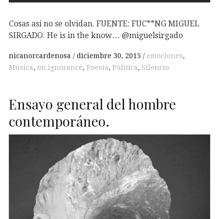
Cosas así no se olvidan. FUENTE: FUC**NG MIGUEL
SIRGADO. He is in the know… @miguelsirgado
nicanorcardenosa
diciembre 30, 2015
emociones
,
Música
,
on.ignorance
,
Poesía
,
Politica
,
Silencio
Ensayo general del hombre
contemporáneo.