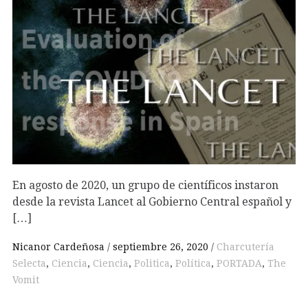
En agosto de 2020, un grupo de científicos instaron
desde la revista Lancet al Gobierno Central español y
[…]
Nicanor Cardeñosa
septiembre 26, 2020
Charcutería
Selecta
,
Ciencia
,
Ciencia
,
Politica
,
Política
,
PORTADA
,
The
Vomit