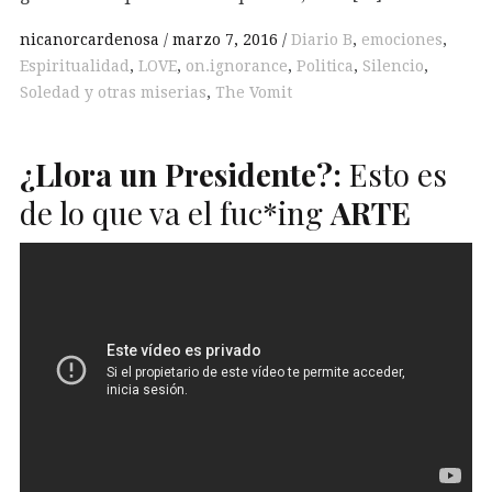
nicanorcardenosa
marzo 7, 2016
Diario B
,
emociones
,
Espiritualidad
,
LOVE
,
on.ignorance
,
Politica
,
Silencio
,
Soledad y otras miserias
,
The Vomit
¿Llora un Presidente?:
Esto es
de lo que va el fuc*ing
ARTE