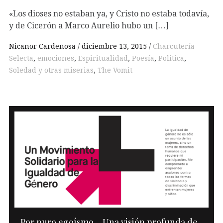
«Los dioses no estaban ya, y Cristo no estaba todavía,
y de Cicerón a Marco Aurelio hubo un […]
Nicanor Cardeñosa
diciembre 13, 2015
Charcutería
Selecta
,
emociones
,
Espiritualidad
,
Poesía
,
Politica
,
Soledad y otras miserias
,
The Vomit
Por puro egoísmo… Una visión profunda de