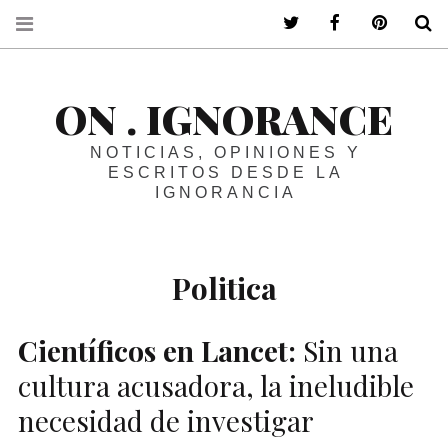
ir a mi twitter
ir a mi faceboo
ir a mi p
B
ON . IGNORANCE
NOTICIAS, OPINIONES Y
ESCRITOS DESDE LA
IGNORANCIA
Politica
Científicos en Lancet:
Sin una
cultura acusadora, la ineludible
necesidad de investigar