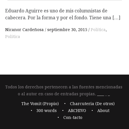
Eduardo Aguirre es uno de mis columnistas de
cabecera. Por la forma y por el fondo. Tiene una […]
Nicanor Cardeñosa
septiembre 30, 2015
Política
,
Politica
Todos los derechos pertenecen a las fuentes mencionadas
o al autor en caso de entradas propias.
____
_
_
The Vomit (Propio)
Charcuteria (De otros)
300 words
ARCHIVO
About
Con-tacto