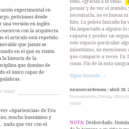
todo, «gracias a la vida».
pensar y de ver el mundo, 
cación experimental en
necesitarla, no es buena n
rgo, peticiones desde
hito. La pelota lanzada ha
 una versión en inglés
Ha impactado a alguien lo 
ncuentros con la arquitecta
raqueta y perder un segun
ue el artículo está repetido.
este espacio particular alg
nerable que jamás se
injustísimo, no mencionar
mundo en el que su visión
que comparte a veces. En 
 la historia de la
cosas. Fin de la nota sangr
isciplina que domino de
do el único capaz de
Sigue leyendo
→
 palabras.
nicanorcardenosa
abril 28,
e Vomit
Pensamiento
,
Poesía
,
Silenci
Vomit
 ver «Apariencias» de Eva
no, mucho buenísimo y
NOTA:
Desbordado. Domingo
 nada que ver con el