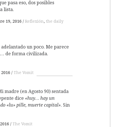
que pasa eso, dos posibles
a lista.
re 19, 2016
Reflexión
,
the daily
he adelantado un poco. Me parece
… de forma civilizada.
, 2016
The Vomit
i madre (en Agosto 90) sentada
repente dice
«huy… hay un
o «lu» pille, muerte capital»
. Sin
 2016
The Vomit