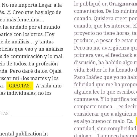
lo publiqué en
On.ignora
 No me importa llegar a la
comentarios. De los mínimo
s. 🙂 Creo que hay algo de
cuando. Quisiera creer po
creo más femenina…
cuando, que les interesa. E
n ha andado por el mundo
proyecto no tiene horas, t
atice con los otros. Hoy
produce, a pesar de estar m
e de análisis… y tantas
Pero no me avergüenza qu
ticias que veo y un análisis
primera vez, el feedback e
s de comunicación y lo mal
discusión, ha habido algo
io de todos. La profesión
vida. Esther lo ha llenado 
da. Pero daré datos. Ojalá
Paco Ibáñez que yo no había
scar mi «los martes y los
felicidad que me ha propor
ia.
GRACIAS.
A cada uno
alguien lee lo que escribo,
as individuales, no los
conmueve. Y lo justifica t
comparte nunca… es decir q
considerar que a alguien m
TAS
es algo bueno ni malo. Es.
cantidad, sino complicidad
mental publication in
diálogo… Tampoco hay muc