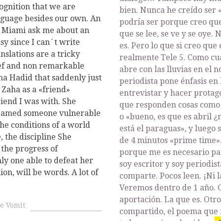
ognition that we are
bien. Nunca he creído ser
nguage besides our own. An
podría ser porque creo que 
om Miami ask me about an
que se lee, se ve y se oye.
sy since I can´t write
es. Pero lo que si creo qu
anslations are a tricky
realmente Tele 5. Como cu
rief and non remarkable
abre con las lluvias en el no
ha Hadid that saddenly just
periodista pone énfasis en l
 Zaha as a «friend»
entrevistar y hacer protago
riend I was with. She
que responden cosas como 
seamed someone vulnerable
o «bueno, es que es abril 
he conditions of a world
está el paraguas», y luego s
, the discipline She
de 4 minutos «prime time».
 the progress of
porque me es necesario pa
y one able to defeat her
soy escritor y soy periodis
ion, will be words. A lot of
comparte. Pocos leen. ¡Ni l
Veremos dentro de 1 año. O
aportación. La que es. Otr
e Vomit
compartido, el poema que 