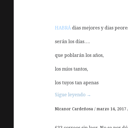
HABRÁ
dias mejores y dias peor
serán los días….
que poblarán los años,
los míos tantos,
los tuyos tan apenas
Sigue leyendo
→
Nicanor Cardeñosa
marzo 14, 2017
633 correos sin leer. No se por 