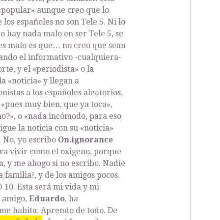
 «popular» aunque creo que lo
los españoles no son Tele 5. Ni lo
 No hay nada malo en ser Tele 5, se
e es malo es que… no creo que sean
ando el informativo -cualquiera-
rte, y el «periodista» o la
a «noticia» y llegan a
nistas a los españoles aleatorios,
«pues muy bien, que ya toca»,
¿no?», o «nada incómodo, para eso
igue la noticia con su «noticia»
 No, yo escribo
On.ignorance
ra vivir como el oxigeno, porque
ta, y me ahogo si no escribo. Nadie
a familia!, y de los amigos pocos.
 10. Esta será mi vida y mi
o amigo,
Eduardo
, ha
me habita. Aprendo de todo. De