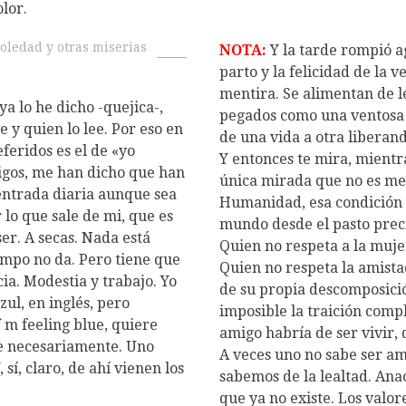
lor.
oledad y otras miserias
NOTA:
Y la tarde rompió a
parto y la felicidad de la 
mentira. Se alimentan de le
ya lo he dicho -quejica-,
pegados como una ventosa 
 y quien lo lee. Por eso en
de una vida a otra liberan
feridos es el de «yo
Y entonces te mira, mientras
gos, me han dicho que han
única mirada que no es men
ntrada diaria aunque sea
Humanidad, esa condición 
 lo que sale de mi, que es
mundo desde el pasto precis
ser. A secas. Nada está
Quien no respeta a la mujer
iempo no da. Pero tiene que
Quien no respeta la amista
ia. Modestia y trabajo. Yo
de su propia descomposició
ul, en inglés, pero
imposible la traición comp
I´m feeling blue, quiere
amigo habría de ser vivir,
ste necesariamente. Uno
A veces uno no sabe ser am
 sí, claro, de ahí vienen los
sabemos de la lealtad. An
que ya no existe. Los valor