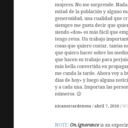
mujeres. No me sorprende. Nada.
mitad de la población y alguno má
generosidad, una cualidad que 
siempre me gusta decir que quie
siendo «dos» es más fácil que emp
tengo retos. Un trabajo important
cosas que quiero contar, tantas no
que quiero hacer sobre los medio
que hacen su trabajo para perjuic
más bella convertida en propagan
me cunda la tarde. Ahora voy a bu
días de hoy» y luego alguna notic
y a cada una. Importan las person
números. 😉
nicanorcardenosa
abril 7, 2016
NO
NOTE:
On.ignorance
is an experi