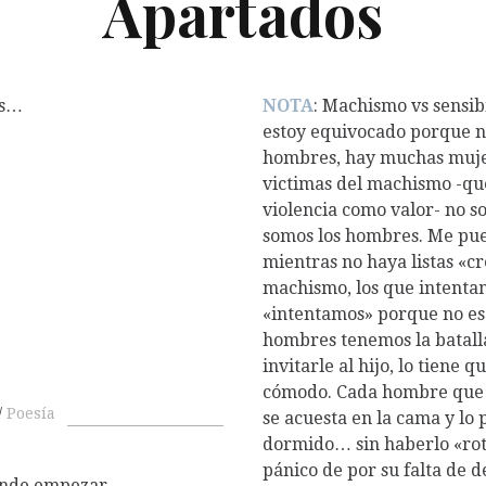
Apartados
es…
NOTA
: Machismo vs sensi
estoy equivocado porque no
hombres, hay muchas mujer
victimas del machismo -que
violencia como valor- no so
somos los hombres. Me pu
mientras no haya listas «cr
machismo, los que intentam
«intentamos» porque no es n
hombres tenemos la batall
invitarle al hijo, lo tiene 
cómodo. Cada hombre que co
Poesía
se acuesta en la cama y lo
dormido… sin haberlo «rot
pánico de por su falta de d
dónde empezar,