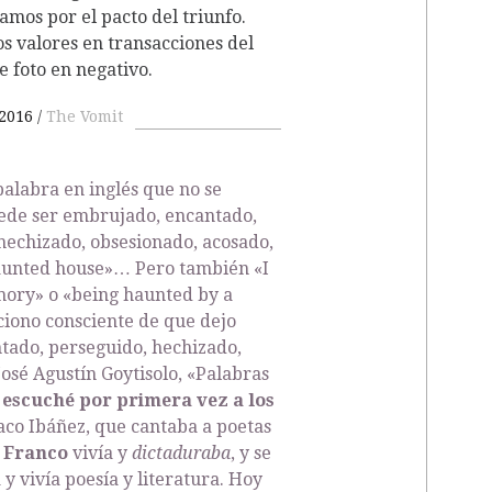
amos por el pacto del triunfo.
s valores en transacciones del
e foto en negativo.
 2016
The Vomit
alabra en inglés que no se
uede ser embrujado, encantado,
hechizado, obsesionado, acosado,
aunted house»… Pero también «I
ory» o «being haunted by a
ciono consciente de que dejo
tado, perseguido, hechizado,
osé Agustín Goytisolo, «Palabras
escuché por primera vez a los
Paco Ibáñez, que cantaba a poetas
o
Franco
vivía y
dictaduraba
, y se
 y vivía poesía y literatura. Hoy