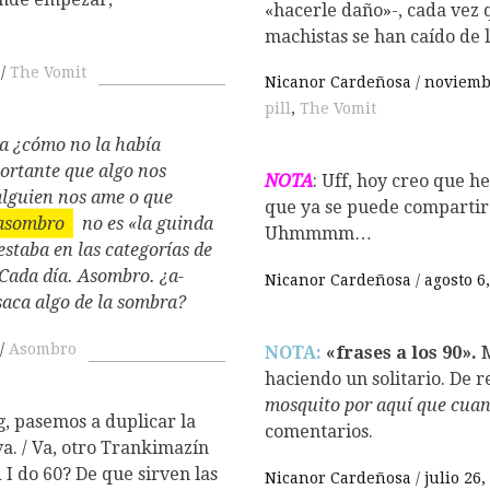
«hacerle daño»-, cada vez 
machistas se han caído de l
The Vomit
Nicanor Cardeñosa
noviemb
pill
,
The Vomit
 ¿cómo no la había
ortante que algo nos
NOTA
: Uff, hoy creo que 
alguien nos ame o que
que ya se puede compartir
asombro
no es «la guinda
Uhmmmm…
 estaba en las categorías de
Cada día. Asombro. ¿a-
Nicanor Cardeñosa
agosto 6
saca algo de la sombra?
Asombro
NOTA:
«frases a los 90».
M
haciendo un solitario. De 
mosquito por aquí que cuand
g, pasemos a duplicar la
comentarios.
va. / Va, otro Trankimazín
I do 60? De que sirven las
Nicanor Cardeñosa
julio 26,