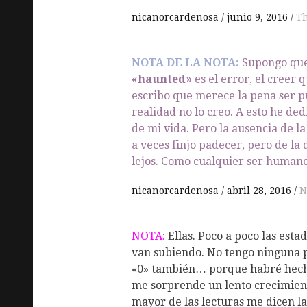
nicanorcardenosa
junio 9, 2016
Th
NOTA DE LA NOTA:
Supongo que
«haunted»
es el error, el creer 
escribo que merece la pena ser pu
realidad no lo creo. A esto he ded
de mi vida. Pero la ausencia de l
a veces finjo padecer, pero de la
lejos. Como cualquier ser humano
nicanorcardenosa
abril 28, 2016
N
NOTA:
Ellas. Poco a poco las esta
van subiendo. No tengo ninguna pr
«0» también… porque habré hecho
me sorprende un lento crecimient
mayor de las lecturas me dicen las