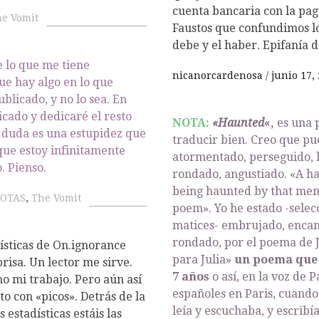
cuenta bancaria con la pag
e Vomit
Faustos que confundimos lo
debe y el haber. Epifanía d
 lo que me tiene
nicanorcardenosa
junio 17,
que hay algo en lo que
blicado, y no lo sea. En
icado y dedicaré el resto
NOTA:
«Haunted
«,
es una p
a duda es una estupidez que
traducir bien. Creo que p
 que estoy infinitamente
atormentado, perseguido, 
. Pienso.
rondado, angustiado. «A h
being haunted by that mem
OTAS
,
The Vomit
poem». Yo he estado -selec
matices- embrujado, encan
rondado, por el poema de J
dísticas de On.ignorance
para Julia»
un poema que 
isa. Un lector me sirve.
7 años
o así, en la voz de 
 mi trabajo. Pero aún así
españoles en Paris, cuand
o con «picos». Detrás de la
leía y escuchaba, y escribía
 estadísticas estáis las