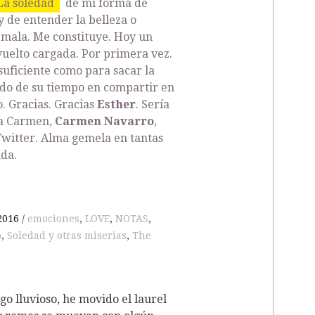
La soledad
de mi forma de
y de entender la belleza o
i mala. Me constituye. Hoy un
 vuelto cargada. Por primera vez.
suficiente como para sacar la
do de su tiempo en compartir en
o. Gracias. Gracias
Esther
. Sería
 a Carmen,
Carmen Navarro
,
Twitter. Alma gemela en tantas
ada.
 2016
emociones
,
LOVE
,
NOTAS
,
o
,
Soledad y otras miserias
,
The
 lluvioso, he movido el laurel