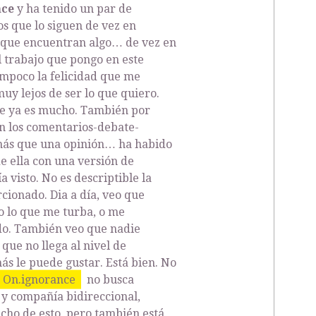
nce
y ha tenido un par de
s que lo siguen de vez en
rque encuentran algo… de vez en
l trabajo que pongo en este
ampoco la felicidad que me
uy lejos de ser lo que quiero.
e ya es mucho. También por
n los comentarios-debate-
 más que una opinión… ha habido
de ella con una versión de
 visto. No es descriptible la
cionado. Dia a día, veo que
 o lo que me turba, o me
odo. También veo que nadie
ue no llega al nivel de
ás le puede gustar. Está bien. No
On.ignorance
no busca
 y compañía bidireccional,
ho de esto, pero también está