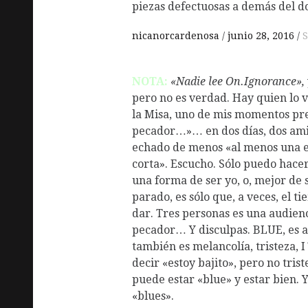
piezas defectuosas a demás del do
nicanorcardenosa
junio 28, 2016
S
NOTA:
«Nadie lee On.Ignorance»,
pero no es verdad. Hay quien lo ve
la Misa, uno de mis momentos pre
pecador…»… en dos días, dos ami
echado de menos «al menos una e
corta». Escucho. Sólo puedo hacer
una forma de ser yo, o, mejor de 
parado, es sólo que, a veces, el t
dar. Tres personas es una audienc
pecador… Y disculpas. BLUE, es az
también es melancolía, tristeza, 
decir «estoy bajito», pero no tri
puede estar «blue» y estar bien. Y,
«blues».