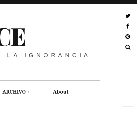
ir a mi twitter
CE
ir a mi facebook
ir a mi pinterest
Buscar
E LA IGNORANCIA
ARCHIVO
About