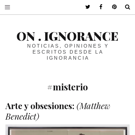
ir a mi twitter
ir a mi faceboo
ir a mi p
B
ON . IGNORANCE
NOTICIAS, OPINIONES Y
ESCRITOS DESDE LA
IGNORANCIA
#misterio
Arte y obsesiones:
(Matthew
Benedict)